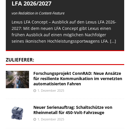
LFA 2026/2027
von Redaktion in Content-Feature
Lexus LFA Concept – Ausblick auf den Lexus LFA 2026-
2027: Mit dem neuen LFA Concept gibt Lexus einen
frühen Ausblick auf einen möglichen Nachfolger
seines ikonischen Hochleistungssportwagens LFA.
[…]
ZULIEFERER:
Forschungsprojekt ConnRAD: Neue Ansätze
für resiliente Kommunikation im vernetzten
automatisierten Fahren
1. Dezember 2025
Neuer Serienauftrag: Schaltschütze von
Rheinmetall für 450-Volt-Fahrzeuge
1. Dezember 2025