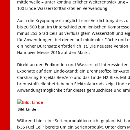
mittlerweile – unter kontinuierlicher Weiterentwicklung –
100 Linde-Wasserstofftankstellen Verwendung.
Auch die Kryopumpe ermöglicht eine Verdichtung des zu
bis zu 900 bar. Im Unterschied zum ionischen Kompressor a
minus 253 Grad Celsius verflüssigtem Wasserstoff und ei
für Anwendungen, bei denen auf minimaler Fläche und m
ein hoher Durchsatz erforderlich ist. Die neueste Versi
Hannover Messe 2016 auf den Markt.
Direkt an den Endkunden und Wasserstoff-Interessierten
Exponate auf dem Linde-Stand: ein Brennstoffzellen-Auto
Carsharing-Projekts BeeZero und das Linde-H2-Bike. Mit 
brennstoffzellenbetriebenen Elektrofahrrads zeigt Linde 
Anwendungsmöglichkeit für dieses geräuschlose und emis
Bild: Linde
Während hier eine Serienproduktion nicht geplant ist, ha
ix35 Fuel Cell“ bereits um ein Serienprodukt. Unter de