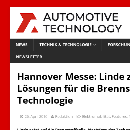
NEWS
TECHNIK & TECHNOLOGIE
FORSCHUN
NEWSLETTER
Hannover Messe: Linde z
Lösungen für die Brenns
Technologie
26. April 2016
Redaktion
Elektromobilität
,
Features
,
Linde setzt auf die Brennstoffzelle. Nachdem der Techn