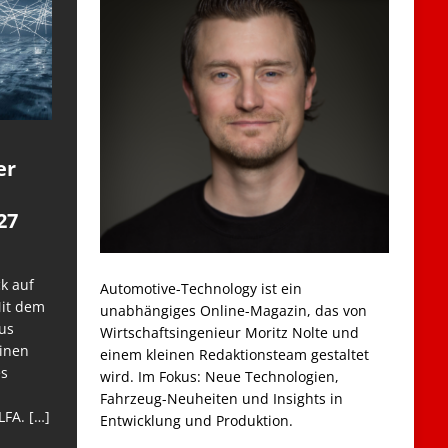
er
27
k auf
Automotive-Technology ist ein
Mit dem
unabhängiges Online-Magazin, das von
us
Wirtschaftsingenieur Moritz Nolte und
einen
einem kleinen Redaktionsteam gestaltet
es
wird. Im Fokus: Neue Technologien,
Fahrzeug-Neuheiten und Insights in
LFA.
[…]
Entwicklung und Produktion.