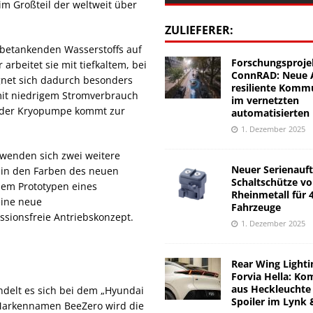
 im Großteil der weltweit über
ZULIEFERER:
 betankenden Wasserstoffs auf
Forschungsproje
rbeitet sie mit tiefkaltem, bei
ConnRAD: Neue A
gnet sich dadurch besonders
resiliente Komm
it niedrigem Stromverbrauch
im vernetzten
on der Kryopumpe kommt zur
automatisierten
1. Dezember 2025
 wenden sich zwei weitere
Neuer Serienauft
 in den Farben des neuen
Schaltschütze v
dem Prototypen eines
Rheinmetall für 
eine neue
Fahrzeuge
sionsfreie Antriebskonzept.
1. Dezember 2025
Rear Wing Lighti
Forvia Hella: Ko
aus Heckleuchte
ndelt es sich bei dem „Hyundai
Spoiler im Lynk 
m Markennamen BeeZero wird die