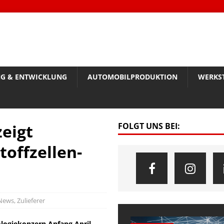
G & ENTWICKLUNG
AUTOMOBILPRODUKTION
WERKS
eigt
FOLGT UNS BEI:
toffzellen-
News
,
Zulieferer
ologiekonzern Anfang April