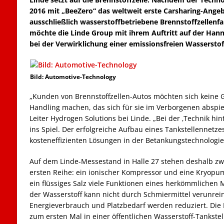
2016 mit „BeeZero“ das weltweit erste Carsharing-Angebo
ausschließlich wasserstoffbetriebene Brennstoffzellenfa
möchte die Linde Group mit ihrem Auftritt auf der Hann
bei der Verwirklichung einer emissionsfreien Wasserstof
Bild: Automotive-Technology
„Kunden von Brennstoffzellen-Autos möchten sich keine 
Handling machen, das sich für sie im Verborgenen abspie
Leiter Hydrogen Solutions bei Linde. „Bei der ‚Technik hi
ins Spiel. Der erfolgreiche Aufbau eines Tankstellennetzes
kosteneffizienten Lösungen in der Betankungstechnologi
Auf dem Linde-Messestand in Halle 27 stehen deshalb zw
ersten Reihe: ein ionischer Kompressor und eine Kryop
ein flüssiges Salz viele Funktionen eines herkömmlichen M
der Wasserstoff kann nicht durch Schmiermittel verunrein
Energieverbrauch und Platzbedarf werden reduziert. Die
zum ersten Mal in einer öffentlichen Wasserstoff-Tankstel