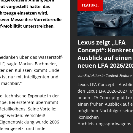
FEATURE:
t vorgestellt hatte, das
hrzeuge einsetzen wird,
over Messe ihre Vorreiterrolle
f-Mobilität unterstreichen.
Lexus zeigt „LFA
Concept“: Konkret
Ausblick auf einen
Gedanken über das Wasserstoff-
lt“, sagte Markus Bachmeier,
neuen LFA 2026/20
nter den Kulissen‘ kommt Linde
von Redaktion in Content-Feature
 ist nur mit intelligenten und
e machbar.“
Lexus LFA Concept – Ausblic
den Lexus LFA 2026-2027: 
ei technische Exponate in der
neuen LFA Concept gibt Lex
umpe. Bei ersterem übernimmt
einen frühen Ausblick auf 
etallkolbens. Seine Vorteile:
möglichen Nachfolger sein
igt werden; Verschleiß,
ikonischen
 Eigenentwicklung wurde 2006
Hochleistungssportwagens 
le eingesetzt und findet