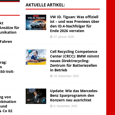
AKTUELLE ARTIKEL:
VW ID. Tiguan: Was offiziell
ist – und was Previews über
kt
den ID.4-Nachfolger für
nsätze für
Ende 2026 verraten
unikation
27. Januar 2026
 Fahren
Cell Recycling Competence
Center (CRCC): BMW nimmt
neues Direktrecycling-
rag:
Zentrum für Batteriezellen
on
in Betrieb
450-Volt-
18. Dezember 2025
Update: Wie das Mercedes-
Benz Sparprogramm den
ng von
Konzern neu ausrichtet
mbination
 und
8. Dezember 2025
& Co 02