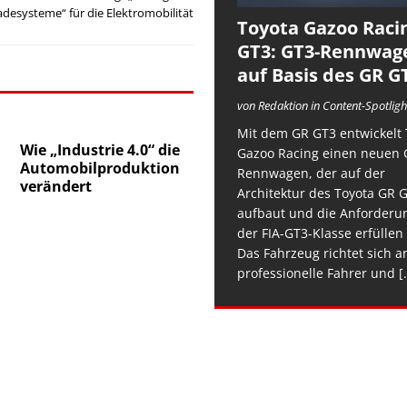
adesysteme“ für die Elektromobilität
Toyota Gazoo Raci
GT3: GT3-Rennwag
auf Basis des GR G
von Redaktion in Content-Spotligh
Mit dem GR GT3 entwickelt 
Wie „Industrie 4.0“ die
Gazoo Racing einen neuen 
Automobilproduktion
Rennwagen, der auf der
verändert
Architektur des Toyota GR 
aufbaut und die Anforderu
der FIA-GT3-Klasse erfüllen 
Das Fahrzeug richtet sich a
professionelle Fahrer und
[.