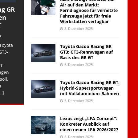
Air auf den Markt:
ng GR
Ferndiagnose für vernetzte
Fahrzeuge jetzt für freie
en
Werkstätten verfügbar
T
5. Dezember 2025
t
Toyota
Toyota Gazoo Racing GR
GT3: GT3-Rennwagen auf
GT3-
Basis des GR GT
5. Dezember 2025
GT
ngen
soll.
Toyota Gazoo Racing GR GT:
n
Hybrid-Supersportwagen
..]
mit Vollaluminium-Rahmen
5. Dezember 2025
Lexus zeigt „LFA Concept“:
Konkreter Ausblick auf
einen neuen LFA 2026/2027
5. Dezember 2025