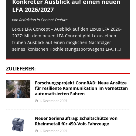
Konkreter Ausblick auf einen neuen
LFA 2026/2027
von Redaktion in Content-Feature
Lexus LFA Concept – Ausblick auf den Lexus LFA 2026-
2027: Mit dem neuen LFA Concept gibt Lexus einen
frühen Ausblick auf einen möglichen Nachfolger
seines ikonischen Hochleistungssportwagens LFA.
[…]
ZULIEFERER:
Forschungsprojekt ConnRAD: Neue Ansätze
für resiliente Kommunikation im vernetzten
automatisierten Fahren
1. Dezember 2025
Neuer Serienauftrag: Schaltschütze von
Rheinmetall für 450-Volt-Fahrzeuge
1. Dezember 2025