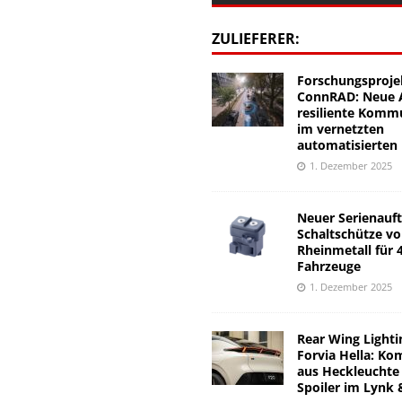
ZULIEFERER:
Forschungsproje
ConnRAD: Neue A
resiliente Komm
im vernetzten
automatisierten
1. Dezember 2025
Neuer Serienauft
Schaltschütze v
Rheinmetall für 
Fahrzeuge
1. Dezember 2025
Rear Wing Lighti
Forvia Hella: Ko
aus Heckleuchte
Spoiler im Lynk 