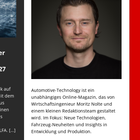
er
27
k auf
Automotive-Technology ist ein
Mit dem
unabhängiges Online-Magazin, das von
us
Wirtschaftsingenieur Moritz Nolte und
einen
einem kleinen Redaktionsteam gestaltet
es
wird. Im Fokus: Neue Technologien,
Fahrzeug-Neuheiten und Insights in
LFA.
[…]
Entwicklung und Produktion.