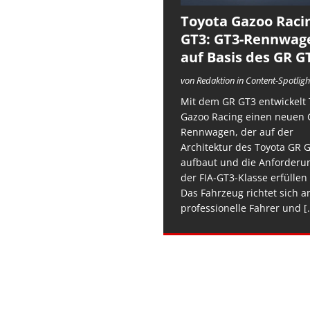
Toyota Gazoo Raci
GT3: GT3-Rennwag
auf Basis des GR G
von Redaktion in Content-Spotligh
Mit dem GR GT3 entwickelt 
Gazoo Racing einen neuen 
Rennwagen, der auf der
Architektur des Toyota GR 
aufbaut und die Anforderu
der FIA-GT3-Klasse erfüllen 
Das Fahrzeug richtet sich a
professionelle Fahrer und
[.