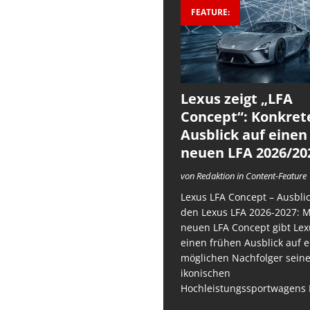
FEATURE:
Lexus zeigt „LFA
Concept“: Konkret
Ausblick auf einen
neuen LFA 2026/20
von Redaktion in Content-Feature
Lexus LFA Concept – Ausblic
den Lexus LFA 2026-2027: 
neuen LFA Concept gibt Lex
einen frühen Ausblick auf 
möglichen Nachfolger sein
ikonischen
Hochleistungssportwagens 