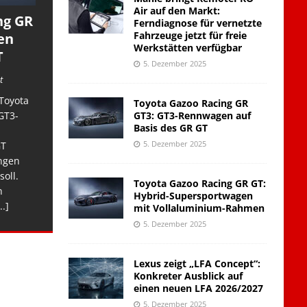
Air auf den Markt:
ng GR
Ferndiagnose für vernetzte
Fahrzeuge jetzt für freie
en
Werkstätten verfügbar
T
5. Dezember 2025
t
Toyota
Toyota Gazoo Racing GR
GT3: GT3-Rennwagen auf
GT3-
Basis des GR GT
5. Dezember 2025
GT
ngen
soll.
Toyota Gazoo Racing GR GT:
n
Hybrid-Supersportwagen
..]
mit Vollaluminium-Rahmen
5. Dezember 2025
Lexus zeigt „LFA Concept“:
Konkreter Ausblick auf
einen neuen LFA 2026/2027
5. Dezember 2025