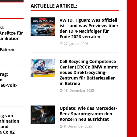
AKTUELLE ARTIKEL:
VW ID. Tiguan: Was offiziell
ist – und was Previews über
kt
den ID.4-Nachfolger für
nsätze für
Ende 2026 verraten
unikation
27. Januar 2026
 Fahren
Cell Recycling Competence
Center (CRCC): BMW nimmt
neues Direktrecycling-
rag:
Zentrum für Batteriezellen
on
in Betrieb
450-Volt-
18. Dezember 2025
Update: Wie das Mercedes-
Benz Sparprogramm den
ng von
Konzern neu ausrichtet
mbination
 und
8. Dezember 2025
& Co 02