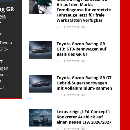
Air auf den Markt:
ng GR
Ferndiagnose für vernetzte
Fahrzeuge jetzt für freie
en
Werkstätten verfügbar
T
5. Dezember 2025
t
Toyota
Toyota Gazoo Racing GR
GT3: GT3-Rennwagen auf
GT3-
Basis des GR GT
5. Dezember 2025
GT
ngen
soll.
Toyota Gazoo Racing GR GT:
n
Hybrid-Supersportwagen
..]
mit Vollaluminium-Rahmen
5. Dezember 2025
Lexus zeigt „LFA Concept“:
Konkreter Ausblick auf
einen neuen LFA 2026/2027
5. Dezember 2025