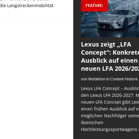
 die Langstreckenmobilität
FEATURE:
Lexus zeigt „LFA
Concept“: Konkret
Ausblick auf einen
neuen LFA 2026/20
von Redaktion in Content-Feature
Lexus LFA Concept – Ausblic
den Lexus LFA 2026-2027: 
neuen LFA Concept gibt Lex
einen frühen Ausblick auf 
möglichen Nachfolger sein
ikonischen
Hochleistungssportwagens 