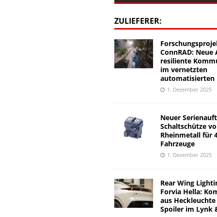
ZULIEFERER:
Forschungsproje
ConnRAD: Neue A
resiliente Komm
im vernetzten
automatisierten
1. Dezember 2025
Neuer Serienauft
Schaltschütze v
Rheinmetall für 
Fahrzeuge
1. Dezember 2025
Rear Wing Lighti
Forvia Hella: Ko
aus Heckleuchte
Spoiler im Lynk 