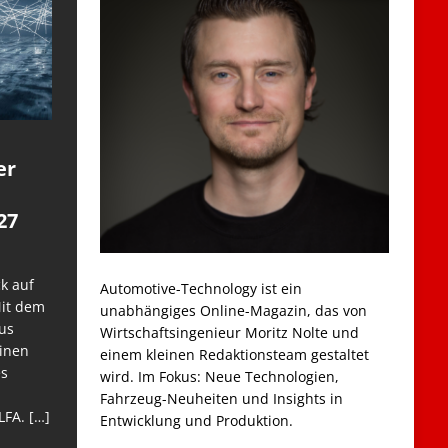
er
27
k auf
Automotive-Technology ist ein
Mit dem
unabhängiges Online-Magazin, das von
us
Wirtschaftsingenieur Moritz Nolte und
einen
einem kleinen Redaktionsteam gestaltet
es
wird. Im Fokus: Neue Technologien,
Fahrzeug-Neuheiten und Insights in
LFA.
[…]
Entwicklung und Produktion.