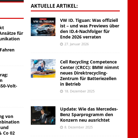
AKTUELLE ARTIKEL:
VW ID. Tiguan: Was offiziell
ist – und was Previews über
kt
den ID.4-Nachfolger für
nsätze für
Ende 2026 verraten
unikation
27. Januar 2026
 Fahren
Cell Recycling Competence
Center (CRCC): BMW nimmt
neues Direktrecycling-
rag:
Zentrum für Batteriezellen
on
in Betrieb
450-Volt-
18. Dezember 2025
Update: Wie das Mercedes-
Benz Sparprogramm den
ng von
Konzern neu ausrichtet
mbination
 und
8. Dezember 2025
& Co 02