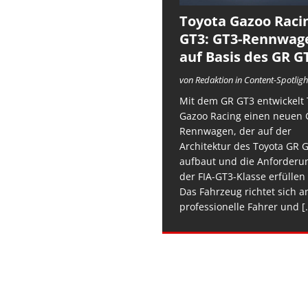
Toyota Gazoo Raci
GT3: GT3-Rennwag
auf Basis des GR G
von Redaktion in Content-Spotligh
Mit dem GR GT3 entwickelt 
Gazoo Racing einen neuen 
Rennwagen, der auf der
Architektur des Toyota GR 
aufbaut und die Anforderu
der FIA-GT3-Klasse erfüllen 
Das Fahrzeug richtet sich a
professionelle Fahrer und
[.