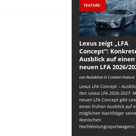
FEATURE:
Lexus zeigt „LFA
Concept“: Konkret
Ausblick auf einen
neuen LFA 2026/20
von Redaktion in Content-Feature
Lexus LFA Concept – Ausblic
den Lexus LFA 2026-2027: 
neuen LFA Concept gibt Lex
einen frühen Ausblick auf 
möglichen Nachfolger sein
ikonischen
Hochleistungssportwagens 