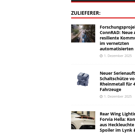
ZULIEFERER:
Forschungsproje
ConnRAD: Neue A
resiliente Komm
im vernetzten
automatisierten
1. Dezember 2025
Neuer Serienauft
Schaltschütze v
Rheinmetall für 
Fahrzeuge
1. Dezember 2025
Rear Wing Lighti
Forvia Hella: Ko
aus Heckleuchte
Spoiler im Lynk 