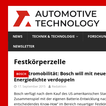
NEWS
TECHNIK & TECHNOLOGIE
FORSCHUN
NEWSLETTER
Festkörperzelle
Elektromobilität: Bosch will mit neu
BOSCH
Energiedichte verdoppeln
17. September 2015
Redaktion
Bosch verfügt nach dem Kauf des US-amerikanischen Star
Zusammenspiel mit der eigenen Batterie-Entwicklung na
entscheidendes Know-How“ im Bereich neuartiger Festkörp