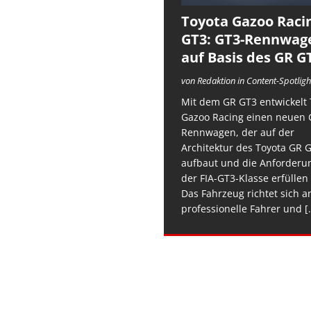
Toyota Gazoo Raci
GT3: GT3-Rennwag
auf Basis des GR G
von Redaktion in Content-Spotligh
Mit dem GR GT3 entwickelt 
Gazoo Racing einen neuen 
Rennwagen, der auf der
Architektur des Toyota GR 
aufbaut und die Anforderu
der FIA-GT3-Klasse erfüllen 
Das Fahrzeug richtet sich a
professionelle Fahrer und
[.