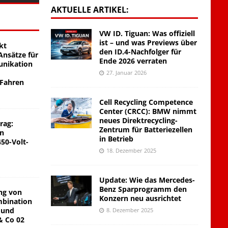
AKTUELLE ARTIKEL:
VW ID. Tiguan: Was offiziell
ist – und was Previews über
kt
den ID.4-Nachfolger für
nsätze für
Ende 2026 verraten
unikation
27. Januar 2026
 Fahren
Cell Recycling Competence
Center (CRCC): BMW nimmt
neues Direktrecycling-
rag:
Zentrum für Batteriezellen
on
in Betrieb
450-Volt-
18. Dezember 2025
Update: Wie das Mercedes-
Benz Sparprogramm den
ng von
Konzern neu ausrichtet
mbination
 und
8. Dezember 2025
& Co 02