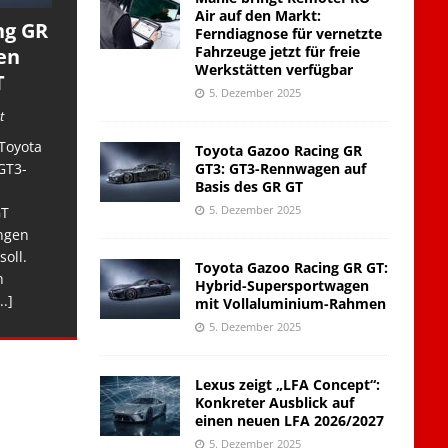
Air auf den Markt:
ng GR
Ferndiagnose für vernetzte
Fahrzeuge jetzt für freie
en
Werkstätten verfügbar
T
5. Dezember 2025
t
Toyota
Toyota Gazoo Racing GR
GT3: GT3-Rennwagen auf
GT3-
Basis des GR GT
5. Dezember 2025
GT
ngen
soll.
Toyota Gazoo Racing GR GT:
n
Hybrid-Supersportwagen
..]
mit Vollaluminium-Rahmen
5. Dezember 2025
Lexus zeigt „LFA Concept“:
Konkreter Ausblick auf
einen neuen LFA 2026/2027
5. Dezember 2025