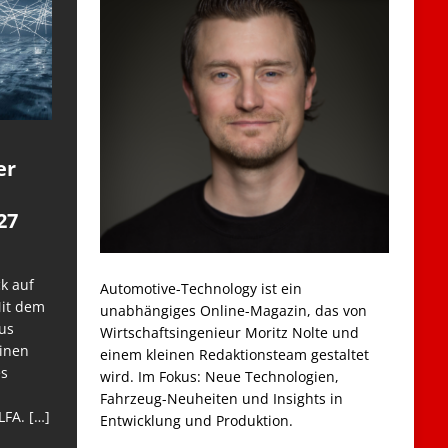
er
27
k auf
Automotive-Technology ist ein
Mit dem
unabhängiges Online-Magazin, das von
us
Wirtschaftsingenieur Moritz Nolte und
einen
einem kleinen Redaktionsteam gestaltet
es
wird. Im Fokus: Neue Technologien,
Fahrzeug-Neuheiten und Insights in
LFA.
[…]
Entwicklung und Produktion.