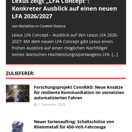
Lexus zeigt „LFA Concept“:
Konkreter Ausblick auf einen neuen
LFA 2026/2027
von Redaktion in Content-Feature
Lexus LFA Concept – Ausblick auf den Lexus LFA 2026-
2027: Mit dem neuen LFA Concept gibt Lexus einen
frühen Ausblick auf einen möglichen Nachfolger
seines ikonischen Hochleistungssportwagens LFA.
[…]
ZULIEFERER:
Forschungsprojekt ConnRAD: Neue Ansätze
für resiliente Kommunikation im vernetzten
automatisierten Fahren
1. Dezember 2025
Neuer Serienauftrag: Schaltschütze von
Rheinmetall für 450-Volt-Fahrzeuge