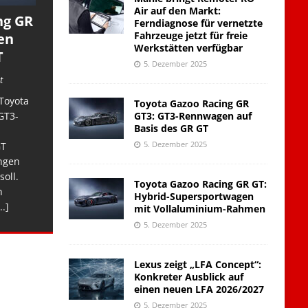
Air auf den Markt:
ng GR
Ferndiagnose für vernetzte
Fahrzeuge jetzt für freie
en
Werkstätten verfügbar
T
5. Dezember 2025
t
Toyota
Toyota Gazoo Racing GR
GT3: GT3-Rennwagen auf
GT3-
Basis des GR GT
5. Dezember 2025
GT
ngen
soll.
Toyota Gazoo Racing GR GT:
n
Hybrid-Supersportwagen
..]
mit Vollaluminium-Rahmen
5. Dezember 2025
Lexus zeigt „LFA Concept“:
Konkreter Ausblick auf
einen neuen LFA 2026/2027
5. Dezember 2025