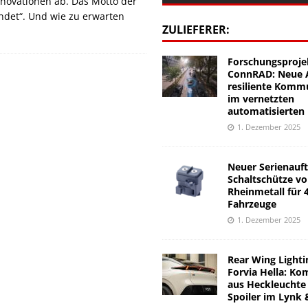
novationen ab. Das Motto der
indet“. Und wie zu erwarten
ZULIEFERER:
Forschungsproje
ConnRAD: Neue A
resiliente Komm
im vernetzten
automatisierten
1. Dezember 2025
Neuer Serienauft
Schaltschütze v
Rheinmetall für 
Fahrzeuge
1. Dezember 2025
Rear Wing Lighti
Forvia Hella: Ko
aus Heckleuchte
Spoiler im Lynk 