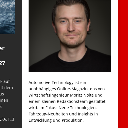
er
27
k auf
Automotive-Technology ist ein
Mit dem
unabhängiges Online-Magazin, das von
us
Wirtschaftsingenieur Moritz Nolte und
einen
einem kleinen Redaktionsteam gestaltet
es
wird. Im Fokus: Neue Technologien,
Fahrzeug-Neuheiten und Insights in
LFA.
[…]
Entwicklung und Produktion.