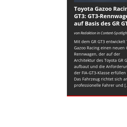
Toyota Gazoo Raci
GT3: GT3-Rennwag
auf Basis des GR G
von Redaktion in Content-Spotligh
Mit dem GR GT3 entwickelt 
Gazoo Racing einen neuen 
Rennwagen, der auf der
Architektur des Toyota GR 
aufbaut und die Anforderu
der FIA-GT3-Klasse erfüllen 
Das Fahrzeug richtet sich a
professionelle Fahrer und
[.