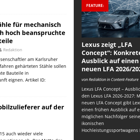
FEATURE:
ähle für mechanisch
h hoch beanspruchte
eile
Lexus zeigt „LFA
Redaktion
Concept“: Konkret
ssenschaftler am Karlsruher
Ausblick auf einen
rfahren gehärteten Stähle sollen
neuen LFA 2026/20
e Bauteile in
von Redaktion in Content-Feature
t eignen. Artikel ID:
Lexus LFA Concept – Ausblic
den Lexus LFA 2026-2027: 
neuen LFA Concept gibt Lex
bilzulieferer auf der
einen frühen Ausblick auf 
möglichen Nachfolger sein
ikonischen
Hochleistungssportwagens 
15 auch wieder viele