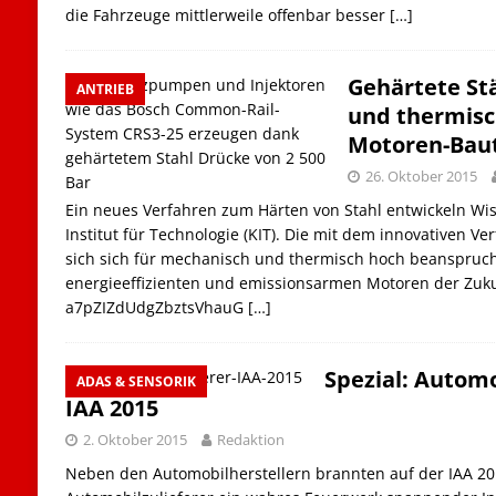
die Fahrzeuge mittlerweile offenbar besser
[…]
Gehärtete St
ANTRIEB
und thermisc
Motoren-Baut
26. Oktober 2015
Ein neues Verfahren zum Härten von Stahl entwickeln Wi
Institut für Technologie (KIT). Die mit dem innovativen Ve
sich sich für mechanisch und thermisch hoch beansprucht
energieeffizienten und emissionsarmen Motoren der Zukunf
a7pZIZdUdgZbztsVhauG
[…]
Spezial: Automo
ADAS & SENSORIK
IAA 2015
2. Oktober 2015
Redaktion
Neben den Automobilherstellern brannten auf der IAA 20