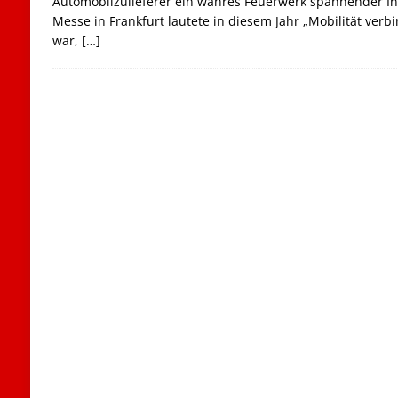
Automobilzulieferer ein wahres Feuerwerk spannender In
Messe in Frankfurt lautete in diesem Jahr „Mobilität verb
war,
[…]