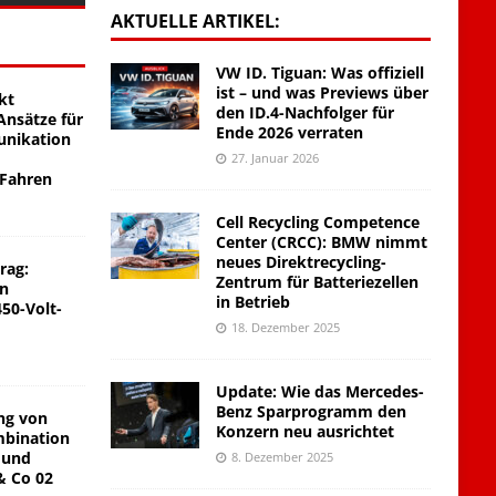
AKTUELLE ARTIKEL:
VW ID. Tiguan: Was offiziell
ist – und was Previews über
kt
den ID.4-Nachfolger für
nsätze für
Ende 2026 verraten
unikation
27. Januar 2026
 Fahren
Cell Recycling Competence
Center (CRCC): BMW nimmt
neues Direktrecycling-
rag:
Zentrum für Batteriezellen
on
in Betrieb
450-Volt-
18. Dezember 2025
Update: Wie das Mercedes-
Benz Sparprogramm den
ng von
Konzern neu ausrichtet
mbination
 und
8. Dezember 2025
& Co 02