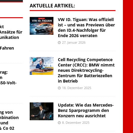
AKTUELLE ARTIKEL:
VW ID. Tiguan: Was offiziell
ist – und was Previews über
kt
den ID.4-Nachfolger für
nsätze für
Ende 2026 verraten
unikation
27. Januar 2026
 Fahren
Cell Recycling Competence
Center (CRCC): BMW nimmt
neues Direktrecycling-
rag:
Zentrum für Batteriezellen
on
in Betrieb
450-Volt-
18. Dezember 2025
Update: Wie das Mercedes-
Benz Sparprogramm den
ng von
Konzern neu ausrichtet
mbination
 und
8. Dezember 2025
& Co 02