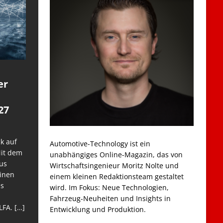
er
27
k auf
Automotive-Technology ist ein
Mit dem
unabhängiges Online-Magazin, das von
us
Wirtschaftsingenieur Moritz Nolte und
einen
einem kleinen Redaktionsteam gestaltet
es
wird. Im Fokus: Neue Technologien,
Fahrzeug-Neuheiten und Insights in
LFA.
[…]
Entwicklung und Produktion.