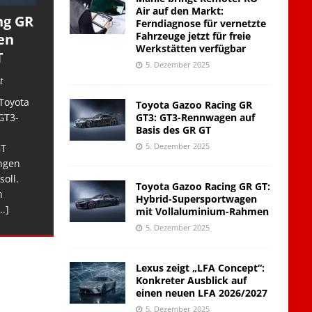
Air auf den Markt:
ng GR
Ferndiagnose für vernetzte
Fahrzeuge jetzt für freie
en
Werkstätten verfügbar
T
5. Dezember 2025
t
Toyota
Toyota Gazoo Racing GR
GT3: GT3-Rennwagen auf
GT3-
Basis des GR GT
5. Dezember 2025
GT
ngen
soll.
Toyota Gazoo Racing GR GT:
n
Hybrid-Supersportwagen
..]
mit Vollaluminium-Rahmen
5. Dezember 2025
Lexus zeigt „LFA Concept“:
Konkreter Ausblick auf
einen neuen LFA 2026/2027
5. Dezember 2025