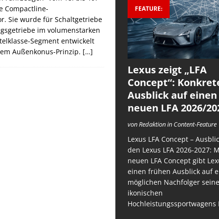
e Compactline-
FEATURE:
r. Sie wurde für Schaltgetriebe
gsgetriebe im volumenstarken
telklasse-Segment entwickelt
dem Außenkonus-Prinzip.
[…]
Lexus zeigt „LFA
Concept“: Konkret
Ausblick auf einen
neuen LFA 2026/20
von Redaktion in Content-Feature
Lexus LFA Concept – Ausblic
den Lexus LFA 2026-2027: 
neuen LFA Concept gibt Lex
einen frühen Ausblick auf 
möglichen Nachfolger sein
ikonischen
Hochleistungssportwagens 