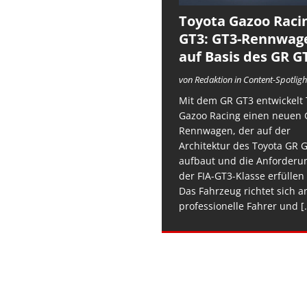
Toyota Gazoo Raci
GT3: GT3-Rennwag
auf Basis des GR G
von Redaktion in Content-Spotligh
Mit dem GR GT3 entwickelt 
Gazoo Racing einen neuen 
Rennwagen, der auf der
Architektur des Toyota GR 
aufbaut und die Anforderu
der FIA-GT3-Klasse erfüllen 
Das Fahrzeug richtet sich a
professionelle Fahrer und
[.