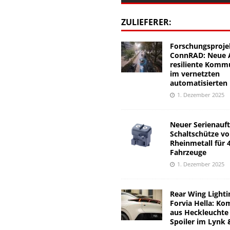
ZULIEFERER:
Forschungsproje
ConnRAD: Neue A
resiliente Komm
im vernetzten
automatisierten
1. Dezember 2025
Neuer Serienauft
Schaltschütze v
Rheinmetall für 
Fahrzeuge
1. Dezember 2025
Rear Wing Lighti
Forvia Hella: Ko
aus Heckleuchte
Spoiler im Lynk 