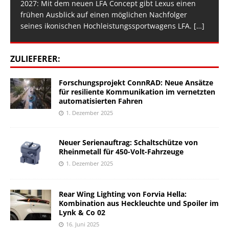
2027: Mit dem neuen LFA Concept gibt Lexus einen
frühen Ausblick auf einen möglichen Nachfolger
seines ikonischen Hochleistungssportwagens LFA.
[…]
ZULIEFERER:
Forschungsprojekt ConnRAD: Neue Ansätze
für resiliente Kommunikation im vernetzten
automatisierten Fahren
1. Dezember 2025
Neuer Serienauftrag: Schaltschütze von
Rheinmetall für 450-Volt-Fahrzeuge
1. Dezember 2025
Rear Wing Lighting von Forvia Hella:
Kombination aus Heckleuchte und Spoiler im
Lynk & Co 02
16. Juni 2025