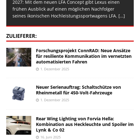
2027: Mit dem neuen LFA Concept gibt Lexus einen
frühen Ausblick auf einen möglichen Nachfolger
seines ikonischen Hochleistungssportwagens LFA.
[…]
ZULIEFERER:
Forschungsprojekt ConnRAD: Neue Ansätze
für resiliente Kommunikation im vernetzten
automatisierten Fahren
1. Dezember 2025
Neuer Serienauftrag: Schaltschütze von
Rheinmetall für 450-Volt-Fahrzeuge
1. Dezember 2025
Rear Wing Lighting von Forvia Hella:
Kombination aus Heckleuchte und Spoiler im
Lynk & Co 02
16. Juni 2025