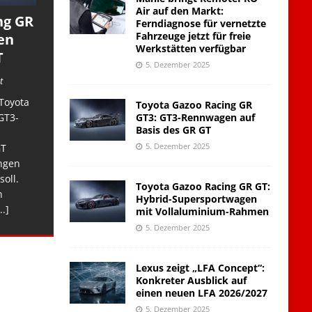
Air auf den Markt:
ng GR
Ferndiagnose für vernetzte
Fahrzeuge jetzt für freie
en
Werkstätten verfügbar
T
5. Dezember 2025
t
Toyota
Toyota Gazoo Racing GR
GT3: GT3-Rennwagen auf
GT3-
Basis des GR GT
5. Dezember 2025
GT
ngen
soll.
Toyota Gazoo Racing GR GT:
n
Hybrid-Supersportwagen
..]
mit Vollaluminium-Rahmen
5. Dezember 2025
Lexus zeigt „LFA Concept“:
Konkreter Ausblick auf
einen neuen LFA 2026/2027
5. Dezember 2025