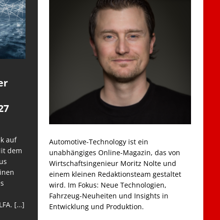
er
27
k auf
Automotive-Technology ist ein
Mit dem
unabhängiges Online-Magazin, das von
us
Wirtschaftsingenieur Moritz Nolte und
einen
einem kleinen Redaktionsteam gestaltet
es
wird. Im Fokus: Neue Technologien,
Fahrzeug-Neuheiten und Insights in
LFA.
[…]
Entwicklung und Produktion.