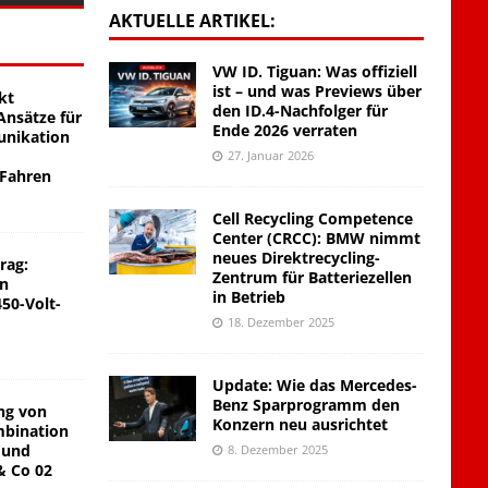
AKTUELLE ARTIKEL:
VW ID. Tiguan: Was offiziell
ist – und was Previews über
kt
den ID.4-Nachfolger für
nsätze für
Ende 2026 verraten
unikation
27. Januar 2026
 Fahren
Cell Recycling Competence
Center (CRCC): BMW nimmt
neues Direktrecycling-
rag:
Zentrum für Batteriezellen
on
in Betrieb
450-Volt-
18. Dezember 2025
Update: Wie das Mercedes-
Benz Sparprogramm den
ng von
Konzern neu ausrichtet
mbination
 und
8. Dezember 2025
& Co 02