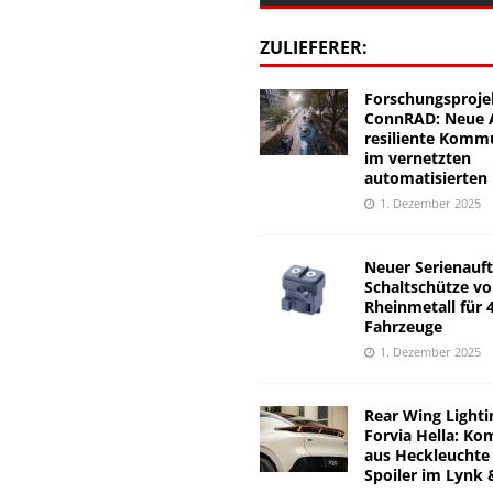
ZULIEFERER:
Forschungsproje
ConnRAD: Neue A
resiliente Komm
im vernetzten
automatisierten
1. Dezember 2025
Neuer Serienauft
Schaltschütze v
Rheinmetall für 
Fahrzeuge
1. Dezember 2025
Rear Wing Lighti
Forvia Hella: Ko
aus Heckleuchte
Spoiler im Lynk 