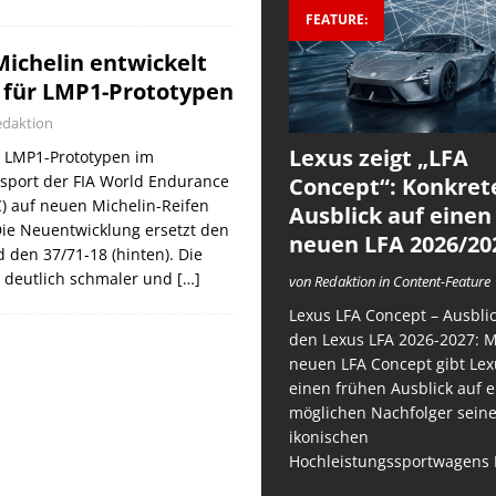
FEATURE:
Michelin entwickelt
 für LMP1-Prototypen
edaktion
Lexus zeigt „LFA
 LMP1-Prototypen im
sport der FIA World Endurance
Concept“: Konkret
 auf neuen Michelin-Reifen
Ausblick auf einen
 Die Neuentwicklung ersetzt den
neuen LFA 2026/20
d den 37/71-18 (hinten). Die
n deutlich schmaler und
[…]
von Redaktion in Content-Feature
Lexus LFA Concept – Ausblic
den Lexus LFA 2026-2027: 
neuen LFA Concept gibt Lex
einen frühen Ausblick auf 
möglichen Nachfolger sein
ikonischen
Hochleistungssportwagens 