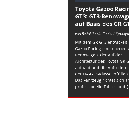
Toyota Gazoo Raci
GT3: GT3-Rennwag
auf Basis des GR G
von Redaktion in Content-Spotligh
Mit dem GR GT3 entwickelt 
Gazoo Racing einen neuen 
Rennwagen, der auf der
Architektur des Toyota GR 
aufbaut und die Anforderu
der FIA-GT3-Klasse erfüllen 
Das Fahrzeug richtet sich a
professionelle Fahrer und
[.