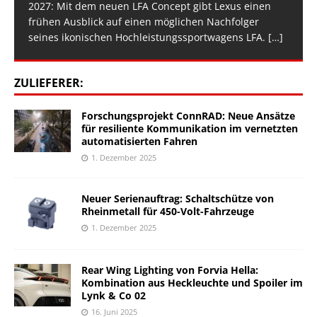
2027: Mit dem neuen LFA Concept gibt Lexus einen
frühen Ausblick auf einen möglichen Nachfolger
seines ikonischen Hochleistungssportwagens LFA.
[…]
ZULIEFERER:
Forschungsprojekt ConnRAD: Neue Ansätze
für resiliente Kommunikation im vernetzten
automatisierten Fahren
1. Dezember 2025
Neuer Serienauftrag: Schaltschütze von
Rheinmetall für 450-Volt-Fahrzeuge
1. Dezember 2025
Rear Wing Lighting von Forvia Hella:
Kombination aus Heckleuchte und Spoiler im
Lynk & Co 02
16. Juni 2025