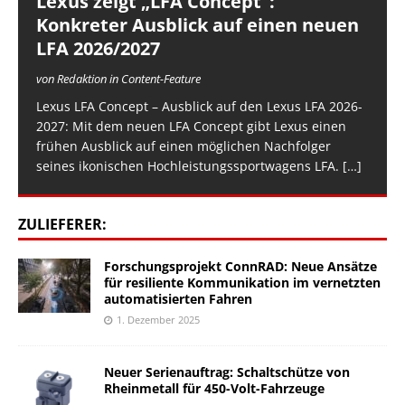
Lexus zeigt „LFA Concept“:
Konkreter Ausblick auf einen neuen
LFA 2026/2027
von Redaktion in Content-Feature
Lexus LFA Concept – Ausblick auf den Lexus LFA 2026-
2027: Mit dem neuen LFA Concept gibt Lexus einen
frühen Ausblick auf einen möglichen Nachfolger
seines ikonischen Hochleistungssportwagens LFA.
[…]
ZULIEFERER:
Forschungsprojekt ConnRAD: Neue Ansätze
für resiliente Kommunikation im vernetzten
automatisierten Fahren
1. Dezember 2025
Neuer Serienauftrag: Schaltschütze von
Rheinmetall für 450-Volt-Fahrzeuge