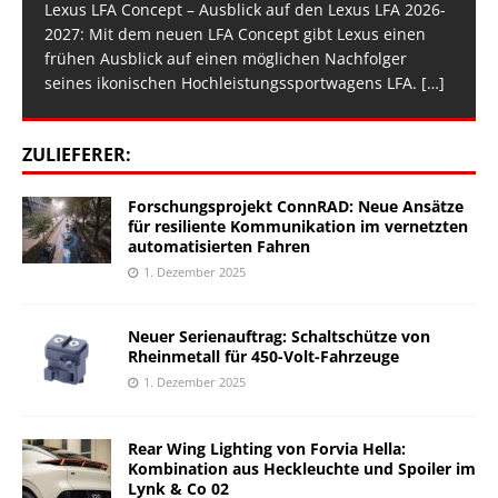
Lexus LFA Concept – Ausblick auf den Lexus LFA 2026-
2027: Mit dem neuen LFA Concept gibt Lexus einen
frühen Ausblick auf einen möglichen Nachfolger
seines ikonischen Hochleistungssportwagens LFA.
[…]
ZULIEFERER:
Forschungsprojekt ConnRAD: Neue Ansätze
für resiliente Kommunikation im vernetzten
automatisierten Fahren
1. Dezember 2025
Neuer Serienauftrag: Schaltschütze von
Rheinmetall für 450-Volt-Fahrzeuge
1. Dezember 2025
Rear Wing Lighting von Forvia Hella:
Kombination aus Heckleuchte und Spoiler im
Lynk & Co 02