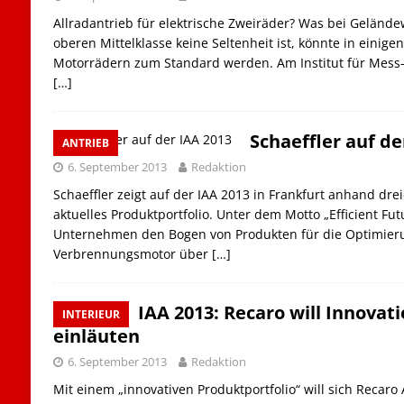
Allradantrieb für elektrische Zweiräder? Was bei Gelän
oberen Mittelklasse keine Seltenheit ist, könnte in einige
Motorrädern zum Standard werden. Am Institut für Mess-
[…]
Schaeffler auf de
ANTRIEB
6. September 2013
Redaktion
Schaeffler zeigt auf der IAA 2013 in Frankfurt anhand dre
aktuelles Produktportfolio. Unter dem Motto „Efficient Futu
Unternehmen den Bogen von Produkten für die Optimieru
Verbrennungsmotor über
[…]
IAA 2013: Recaro will Innovat
INTERIEUR
einläuten
6. September 2013
Redaktion
Mit einem „innovativen Produktportfolio“ will sich Recaro