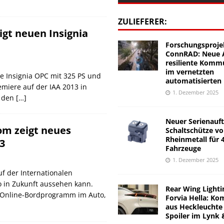
ZULIEFERER:
igt neuen Insignia
Forschungsproje
ConnRAD: Neue A
resiliente Komm
im vernetzten
e Insignia OPC mit 325 PS und
automatisierten
iere auf der IAA 2013 in
1. Dezember 2025
t den
[…]
Neuer Serienauft
om zeigt neues
Schaltschütze v
Rheinmetall für 
3
Fahrzeuge
1. Dezember 2025
uf der Internationalen
o in Zukunft aussehen kann.
Rear Wing Lighti
 Online-Bordprogramm im Auto,
Forvia Hella: Ko
aus Heckleuchte
Spoiler im Lynk 