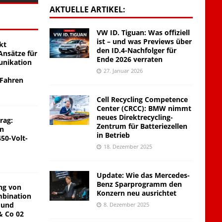
AKTUELLE ARTIKEL:
VW ID. Tiguan: Was offiziell
ist – und was Previews über
kt
den ID.4-Nachfolger für
nsätze für
Ende 2026 verraten
unikation
27. Januar 2026
 Fahren
Cell Recycling Competence
Center (CRCC): BMW nimmt
neues Direktrecycling-
rag:
Zentrum für Batteriezellen
on
in Betrieb
450-Volt-
18. Dezember 2025
Update: Wie das Mercedes-
Benz Sparprogramm den
ng von
Konzern neu ausrichtet
mbination
 und
8. Dezember 2025
& Co 02