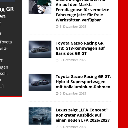
Air auf den Markt:
ng GR
Ferndiagnose für vernetzte
Fahrzeuge jetzt für freie
en
Werkstätten verfügbar
T
5. Dezember 2025
t
Toyota
Toyota Gazoo Racing GR
GT3: GT3-Rennwagen auf
GT3-
Basis des GR GT
5. Dezember 2025
GT
ngen
soll.
Toyota Gazoo Racing GR GT:
n
Hybrid-Supersportwagen
..]
mit Vollaluminium-Rahmen
5. Dezember 2025
Lexus zeigt „LFA Concept“:
Konkreter Ausblick auf
einen neuen LFA 2026/2027
5. Dezember 2025