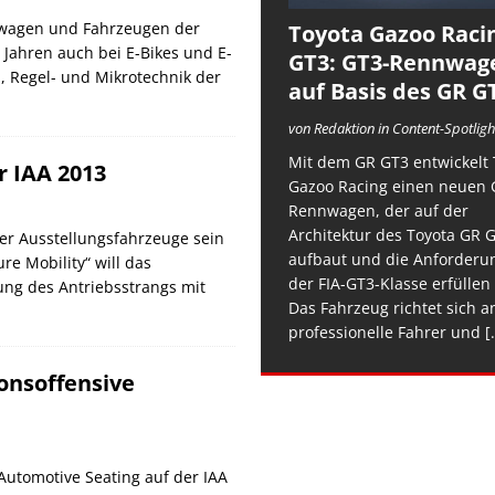
dewagen und Fahrzeugen der
Toyota Gazoo Raci
n Jahren auch bei E-Bikes und E-
GT3: GT3-Rennwag
, Regel- und Mikrotechnik der
auf Basis des GR G
von Redaktion in Content-Spotligh
Mit dem GR GT3 entwickelt 
r IAA 2013
Gazoo Racing einen neuen 
Rennwagen, der auf der
Architektur des Toyota GR 
ier Ausstellungsfahrzeuge sein
aufbaut und die Anforderu
re Mobility“ will das
der FIA-GT3-Klasse erfüllen 
ng des Antriebsstrangs mit
Das Fahrzeug richtet sich a
professionelle Fahrer und
[.
ionsoffensive
 Automotive Seating auf der IAA