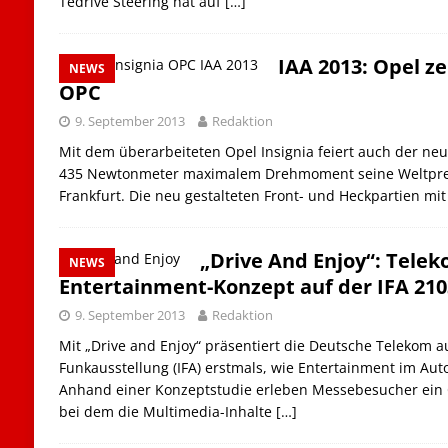
Tedrive Steering hat auf
[…]
IAA 2013: Opel ze
NEWS
OPC
9. September 2013
Redaktion
Mit dem überarbeiteten Opel Insignia feiert auch der neu
435 Newtonmeter maximalem Drehmoment seine Weltprem
Frankfurt. Die neu gestalteten Front- und Heckpartien mi
„Drive And Enjoy“: Telek
NEWS
Entertainment-Konzept auf der IFA 210
9. September 2013
Redaktion
Mit „Drive and Enjoy“ präsentiert die Deutsche Telekom a
Funkausstellung (IFA) erstmals, wie Entertainment im Aut
Anhand einer Konzeptstudie erleben Messebesucher ein
bei dem die Multimedia-Inhalte
[…]