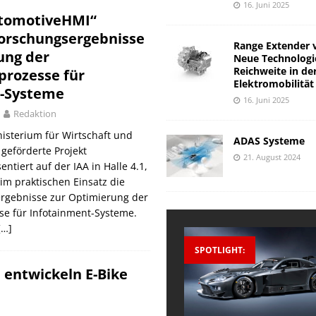
16. Juni 2025
utomotiveHMI“
Forschungsergebnisse
Range Extender 
ung der
Neue Technologi
Reichweite in de
prozesse für
Elektromobilität
t-Systeme
16. Juni 2025
Redaktion
sterium für Wirtschaft und
ADAS Systeme
geförderte Projekt
21. August 2024
ntiert auf der IAA in Halle 4.1,
im praktischen Einsatz die
ergebnisse zur Optimierung der
se für Infotainment-Systeme.
[…]
SPOTLIGHT:
 entwickeln E-Bike