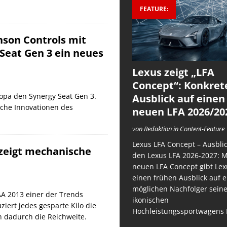
FEATURE:
nson Controls mit
Seat Gen 3 ein neues
Lexus zeigt „LFA
Concept“: Konkret
ropa den Synergy Seat Gen 3.
Ausblick auf einen
eiche Innovationen des
neuen LFA 2026/20
von Redaktion in Content-Feature
Lexus LFA Concept – Ausblic
 zeigt mechanische
den Lexus LFA 2026-2027: 
neuen LFA Concept gibt Lex
einen frühen Ausblick auf 
möglichen Nachfolger sein
AA 2013 einer der Trends
ikonischen
iert jedes gesparte Kilo die
Hochleistungssportwagens 
h dadurch die Reichweite.