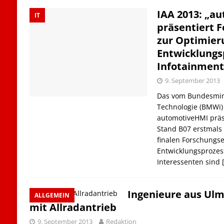
IAA 2013: „a
IT
präsentiert 
zur Optimier
Entwicklungs
Infotainmen
9. September 2013
Das vom Bundesmini
Technologie (BMWi) 
automotiveHMI präse
Stand B07 erstmals 
finalen Forschungs
Entwicklungsprozes
Interessenten sind
Ingenieure aus Ulm
ALLGEMEIN
mit Allradantrieb
9. September 2013
Redaktion