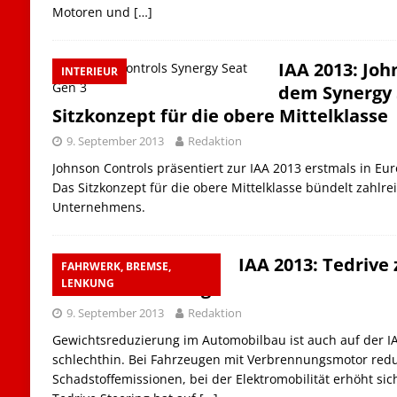
Motoren und
[…]
IAA 2013: Joh
INTERIEUR
dem Synergy 
Sitzkonzept für die obere Mittelklasse
9. September 2013
Redaktion
Johnson Controls präsentiert zur IAA 2013 erstmals in Eu
Das Sitzkonzept für die obere Mittelklasse bündelt zahlr
Unternehmens.
IAA 2013: Tedrive
FAHRWERK, BREMSE,
Leichtbaulenkung
LENKUNG
9. September 2013
Redaktion
Gewichtsreduzierung im Automobilbau ist auch auf der I
schlechthin. Bei Fahrzeugen mit Verbrennungsmotor reduz
Schadstoffemissionen, bei der Elektromobilität erhöht sic