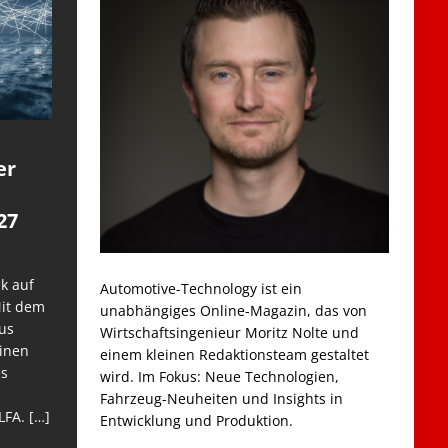
er
27
k auf
Automotive-Technology ist ein
Mit dem
unabhängiges Online-Magazin, das von
us
Wirtschaftsingenieur Moritz Nolte und
einen
einem kleinen Redaktionsteam gestaltet
es
wird. Im Fokus: Neue Technologien,
Fahrzeug-Neuheiten und Insights in
LFA.
[…]
Entwicklung und Produktion.