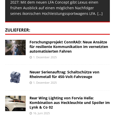
2027: Mit dem neuen LFA Concept gibt Lexus einen
frühen Ausblick auf einen möglichen Nachfolger
seines ikonischen Hochleistungssportwagens LFA.
[…]
ZULIEFERER:
Forschungsprojekt ConnRAD: Neue Ansätze
für resiliente Kommunikation im vernetzten
automatisierten Fahren
1. Dezember 2025
Neuer Serienauftrag: Schaltschütze von
Rheinmetall für 450-Volt-Fahrzeuge
1. Dezember 2025
Rear Wing Lighting von Forvia Hella:
Kombination aus Heckleuchte und Spoiler im
Lynk & Co 02
16. Juni 2025