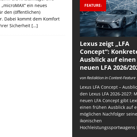
m „microMAX“ ein neues
FEATURE:
r den (öffentlichen)
r. Dabei kommt dem Komfort
hrer Sicherheit
[…]
Lexus zeigt „LFA
Concept“: Konkret
Ausblick auf einen
neuen LFA 2026/20
von Redaktion in Content-Feature
Lexus LFA Concept – Ausblic
den Lexus LFA 2026-2027: 
neuen LFA Concept gibt Lex
einen frühen Ausblick auf 
möglichen Nachfolger sein
ikonischen
Hochleistungssportwagens 