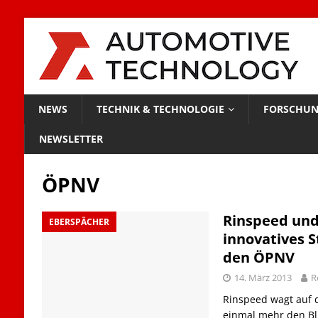
NEWS
TECHNIK & TECHNOLOGIE
FORSCHUN
NEWSLETTER
ÖPNV
Rinspeed und
EBERSPÄCHER
innovatives S
den ÖPNV
14. März 2013
R
Rinspeed wagt auf 
einmal mehr den Bli