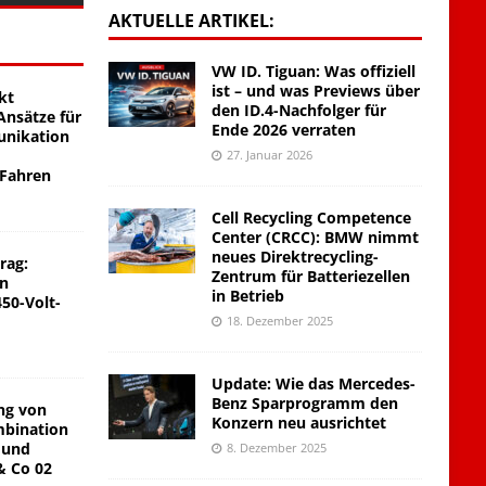
AKTUELLE ARTIKEL:
VW ID. Tiguan: Was offiziell
ist – und was Previews über
kt
den ID.4-Nachfolger für
nsätze für
Ende 2026 verraten
unikation
27. Januar 2026
 Fahren
Cell Recycling Competence
Center (CRCC): BMW nimmt
neues Direktrecycling-
rag:
Zentrum für Batteriezellen
on
in Betrieb
450-Volt-
18. Dezember 2025
Update: Wie das Mercedes-
Benz Sparprogramm den
ng von
Konzern neu ausrichtet
mbination
 und
8. Dezember 2025
& Co 02