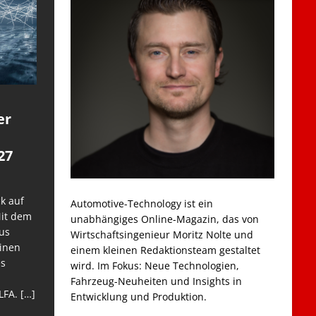
er
27
k auf
Automotive-Technology ist ein
Mit dem
unabhängiges Online-Magazin, das von
us
Wirtschaftsingenieur Moritz Nolte und
einen
einem kleinen Redaktionsteam gestaltet
es
wird. Im Fokus: Neue Technologien,
Fahrzeug-Neuheiten und Insights in
LFA.
[…]
Entwicklung und Produktion.