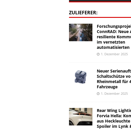
ZULIEFERER:
Forschungsproje
ConnRAD: Neue A
resiliente Komm
im vernetzten
automatisierten
1. Dezember 2025
Neuer Serienauft
Schaltschütze v
Rheinmetall für 
Fahrzeuge
1. Dezember 2025
Rear Wing Lighti
Forvia Hella: Ko
aus Heckleuchte
Spoiler im Lynk 