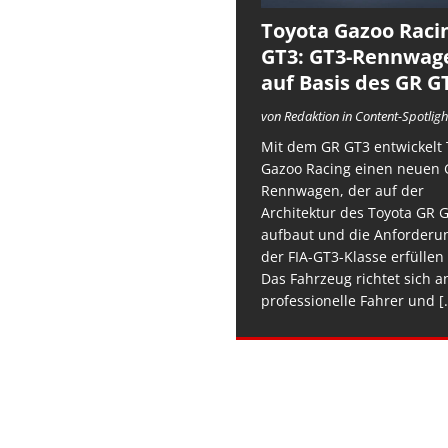
Toyota Gazoo Raci
GT3: GT3-Rennwag
auf Basis des GR G
von Redaktion in Content-Spotligh
Mit dem GR GT3 entwickelt 
Gazoo Racing einen neuen 
Rennwagen, der auf der
Architektur des Toyota GR 
aufbaut und die Anforderu
der FIA-GT3-Klasse erfüllen 
Das Fahrzeug richtet sich a
professionelle Fahrer und
[.