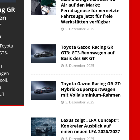
Air auf den Markt:
ng GR
Ferndiagnose für vernetzte
Fahrzeuge jetzt für freie
en
Werkstätten verfügbar
T
5. Dezember 2025
t
Toyota
Toyota Gazoo Racing GR
GT3: GT3-Rennwagen auf
GT3-
Basis des GR GT
5. Dezember 2025
GT
ngen
soll.
Toyota Gazoo Racing GR GT:
n
Hybrid-Supersportwagen
..]
mit Vollaluminium-Rahmen
5. Dezember 2025
Lexus zeigt „LFA Concept“:
Konkreter Ausblick auf
einen neuen LFA 2026/2027
5. Dezember 2025