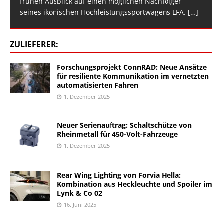
frühen Ausblick auf einen möglichen Nachfolger
seines ikonischen Hochleistungssportwagens LFA.
[…]
ZULIEFERER:
Forschungsprojekt ConnRAD: Neue Ansätze
für resiliente Kommunikation im vernetzten
automatisierten Fahren
1. Dezember 2025
Neuer Serienauftrag: Schaltschütze von
Rheinmetall für 450-Volt-Fahrzeuge
1. Dezember 2025
Rear Wing Lighting von Forvia Hella:
Kombination aus Heckleuchte und Spoiler im
Lynk & Co 02
16. Juni 2025