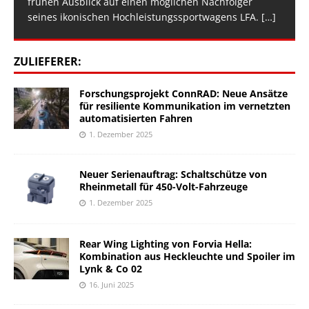
frühen Ausblick auf einen möglichen Nachfolger
seines ikonischen Hochleistungssportwagens LFA.
[…]
ZULIEFERER:
Forschungsprojekt ConnRAD: Neue Ansätze
für resiliente Kommunikation im vernetzten
automatisierten Fahren
1. Dezember 2025
Neuer Serienauftrag: Schaltschütze von
Rheinmetall für 450-Volt-Fahrzeuge
1. Dezember 2025
Rear Wing Lighting von Forvia Hella:
Kombination aus Heckleuchte und Spoiler im
Lynk & Co 02
16. Juni 2025