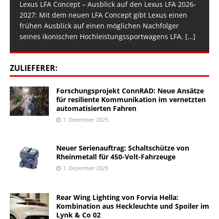
Lexus LFA Concept – Ausblick auf den Lexus LFA 2026-
2027: Mit dem neuen LFA Concept gibt Lexus einen
frühen Ausblick auf einen möglichen Nachfolger
seines ikonischen Hochleistungssportwagens LFA.
[…]
ZULIEFERER:
Forschungsprojekt ConnRAD: Neue Ansätze
für resiliente Kommunikation im vernetzten
automatisierten Fahren
1. Dezember 2025
Neuer Serienauftrag: Schaltschütze von
Rheinmetall für 450-Volt-Fahrzeuge
1. Dezember 2025
Rear Wing Lighting von Forvia Hella:
Kombination aus Heckleuchte und Spoiler im
Lynk & Co 02