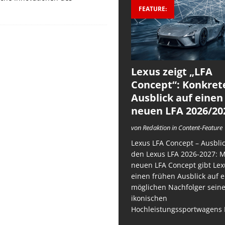
FEATURE:
Lexus zeigt „LFA
Concept“: Konkret
Ausblick auf einen
neuen LFA 2026/20
von Redaktion in Content-Feature
Lexus LFA Concept – Ausblic
den Lexus LFA 2026-2027: 
neuen LFA Concept gibt Lex
einen frühen Ausblick auf 
möglichen Nachfolger sein
ikonischen
Hochleistungssportwagens 