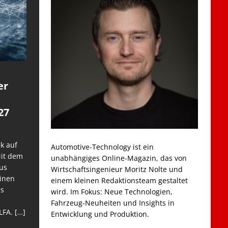
er
27
k auf
Automotive-Technology ist ein
Mit dem
unabhängiges Online-Magazin, das von
us
Wirtschaftsingenieur Moritz Nolte und
einen
einem kleinen Redaktionsteam gestaltet
es
wird. Im Fokus: Neue Technologien,
Fahrzeug-Neuheiten und Insights in
LFA.
[…]
Entwicklung und Produktion.