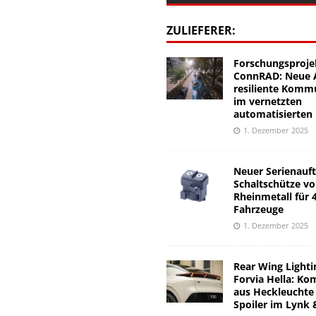
ZULIEFERER:
Forschungsproje
ConnRAD: Neue A
resiliente Komm
im vernetzten
automatisierten
1. Dezember 2025
Neuer Serienauft
Schaltschütze v
Rheinmetall für 
Fahrzeuge
1. Dezember 2025
Rear Wing Lighti
Forvia Hella: Ko
aus Heckleuchte
Spoiler im Lynk 