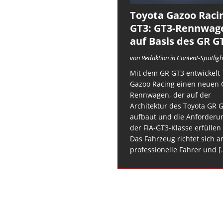
Toyota Gazoo Raci
GT3: GT3-Rennwag
auf Basis des GR G
von Redaktion in Content-Spotligh
Mit dem GR GT3 entwickelt 
Gazoo Racing einen neuen 
Rennwagen, der auf der
Architektur des Toyota GR 
aufbaut und die Anforderu
der FIA-GT3-Klasse erfüllen 
Das Fahrzeug richtet sich a
professionelle Fahrer und
[.