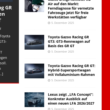
Air auf den Markt:
ng GR
Ferndiagnose für vernetzte
Fahrzeuge jetzt für freie
en
Werkstätten verfügbar
T
5. Dezember 2025
t
Toyota
Toyota Gazoo Racing GR
GT3: GT3-Rennwagen auf
GT3-
Basis des GR GT
5. Dezember 2025
GT
ngen
soll.
Toyota Gazoo Racing GR GT:
n
Hybrid-Supersportwagen
..]
mit Vollaluminium-Rahmen
5. Dezember 2025
Lexus zeigt „LFA Concept“:
Konkreter Ausblick auf
einen neuen LFA 2026/2027
5. Dezember 2025