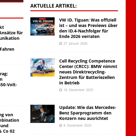
AKTUELLE ARTIKEL:
VW ID. Tiguan: Was offiziell
ist – und was Previews über
kt
den ID.4-Nachfolger für
nsätze für
Ende 2026 verraten
unikation
27. Januar 2026
 Fahren
Cell Recycling Competence
Center (CRCC): BMW nimmt
neues Direktrecycling-
rag:
Zentrum für Batteriezellen
on
in Betrieb
450-Volt-
18. Dezember 2025
Update: Wie das Mercedes-
Benz Sparprogramm den
ng von
Konzern neu ausrichtet
mbination
 und
8. Dezember 2025
& Co 02