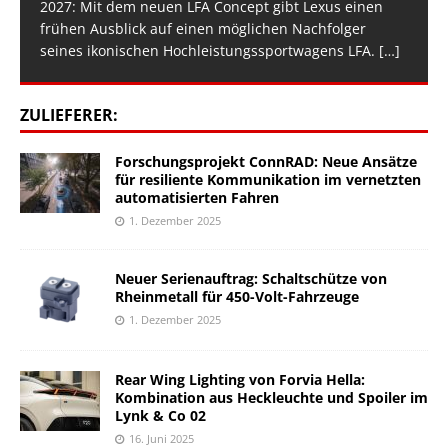
2027: Mit dem neuen LFA Concept gibt Lexus einen
frühen Ausblick auf einen möglichen Nachfolger
seines ikonischen Hochleistungssportwagens LFA.
[…]
ZULIEFERER:
Forschungsprojekt ConnRAD: Neue Ansätze
für resiliente Kommunikation im vernetzten
automatisierten Fahren
1. Dezember 2025
Neuer Serienauftrag: Schaltschütze von
Rheinmetall für 450-Volt-Fahrzeuge
1. Dezember 2025
Rear Wing Lighting von Forvia Hella:
Kombination aus Heckleuchte und Spoiler im
Lynk & Co 02
16. Juni 2025