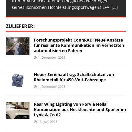
frühen Ausblick auf einen möglichen Nachfolger
seines ikonischen Hochleistungssportwagens LFA.
[…]
ZULIEFERER:
Forschungsprojekt ConnRAD: Neue Ansätze
für resiliente Kommunikation im vernetzten
automatisierten Fahren
1. Dezember 2025
Neuer Serienauftrag: Schaltschütze von
Rheinmetall für 450-Volt-Fahrzeuge
1. Dezember 2025
Rear Wing Lighting von Forvia Hella:
Kombination aus Heckleuchte und Spoiler im
Lynk & Co 02
16. Juni 2025