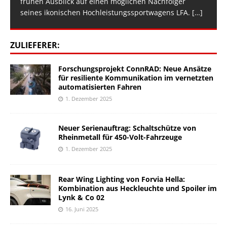
frühen Ausblick auf einen möglichen Nachfolger
seines ikonischen Hochleistungssportwagens LFA.
[…]
ZULIEFERER:
Forschungsprojekt ConnRAD: Neue Ansätze
für resiliente Kommunikation im vernetzten
automatisierten Fahren
1. Dezember 2025
Neuer Serienauftrag: Schaltschütze von
Rheinmetall für 450-Volt-Fahrzeuge
1. Dezember 2025
Rear Wing Lighting von Forvia Hella:
Kombination aus Heckleuchte und Spoiler im
Lynk & Co 02
16. Juni 2025