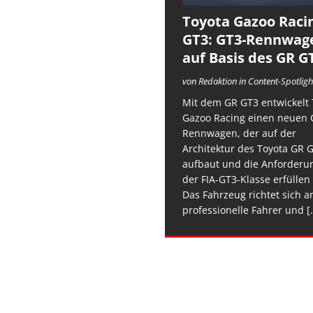
Toyota Gazoo Raci
GT3: GT3-Rennwag
auf Basis des GR G
von Redaktion in Content-Spotligh
Mit dem GR GT3 entwickelt 
Gazoo Racing einen neuen 
Rennwagen, der auf der
Architektur des Toyota GR 
aufbaut und die Anforderu
der FIA-GT3-Klasse erfüllen 
Das Fahrzeug richtet sich a
professionelle Fahrer und
[.