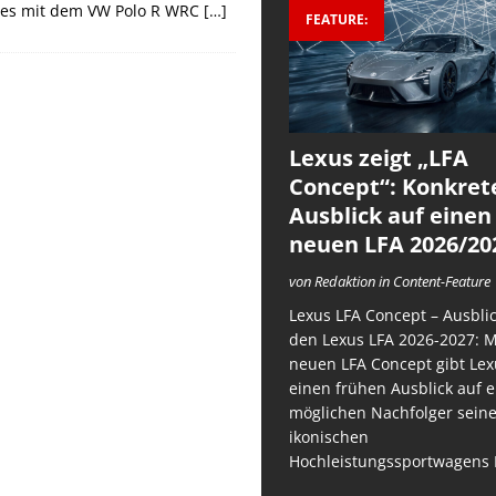
 es mit dem VW Polo R WRC
[…]
FEATURE:
Lexus zeigt „LFA
Concept“: Konkret
Ausblick auf einen
neuen LFA 2026/20
von Redaktion in Content-Feature
Lexus LFA Concept – Ausblic
den Lexus LFA 2026-2027: 
neuen LFA Concept gibt Lex
einen frühen Ausblick auf 
möglichen Nachfolger sein
ikonischen
Hochleistungssportwagens 