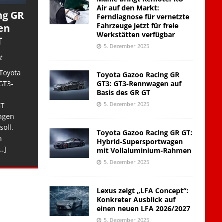
Air auf den Markt:
ng GR
Ferndiagnose für vernetzte
Fahrzeuge jetzt für freie
en
Werkstätten verfügbar
T
5. Dezember 2025
t
Toyota
Toyota Gazoo Racing GR
GT3: GT3-Rennwagen auf
GT3-
Basis des GR GT
5. Dezember 2025
GT
ngen
soll.
Toyota Gazoo Racing GR GT:
n
Hybrid-Supersportwagen
..]
mit Vollaluminium-Rahmen
5. Dezember 2025
Lexus zeigt „LFA Concept“:
Konkreter Ausblick auf
einen neuen LFA 2026/2027
5. Dezember 2025