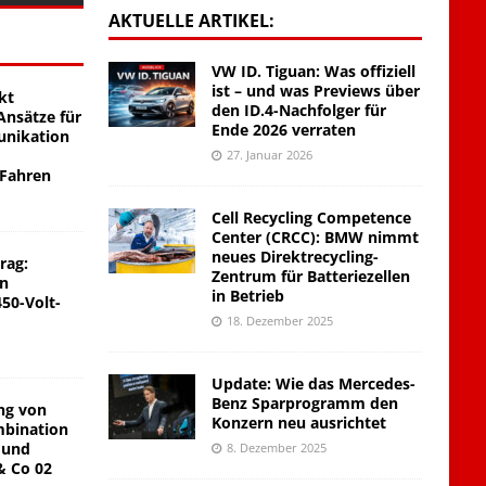
AKTUELLE ARTIKEL:
VW ID. Tiguan: Was offiziell
ist – und was Previews über
kt
den ID.4-Nachfolger für
nsätze für
Ende 2026 verraten
unikation
27. Januar 2026
 Fahren
Cell Recycling Competence
Center (CRCC): BMW nimmt
neues Direktrecycling-
rag:
Zentrum für Batteriezellen
on
in Betrieb
450-Volt-
18. Dezember 2025
Update: Wie das Mercedes-
Benz Sparprogramm den
ng von
Konzern neu ausrichtet
mbination
 und
8. Dezember 2025
& Co 02