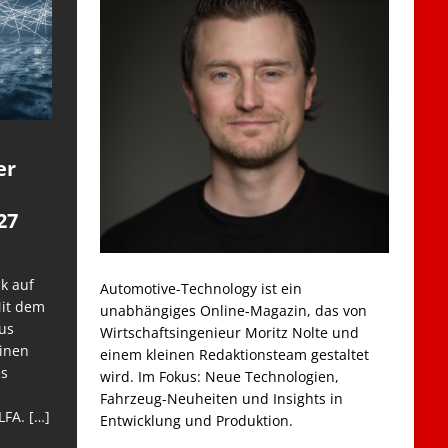
er
27
k auf
Automotive-Technology ist ein
Mit dem
unabhängiges Online-Magazin, das von
us
Wirtschaftsingenieur Moritz Nolte und
einen
einem kleinen Redaktionsteam gestaltet
es
wird. Im Fokus: Neue Technologien,
Fahrzeug-Neuheiten und Insights in
LFA.
[…]
Entwicklung und Produktion.