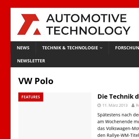
NEWS
TECHNIK & TECHNOLOGIE
FORSCHUN
NEWSLETTER
VW Polo
Die Technik 
FEATURES
11. März 2013
R
Spätestens nach dem
am Wochenende mus
das Volkswagen-Mot
den Rallye-WM-Titel