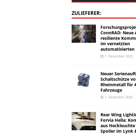
ZULIEFERER:
Forschungsproje
ConnRAD: Neue A
resiliente Komm
im vernetzten
automatisierten
1. Dezember 2025
Neuer Serienauft
Schaltschütze v
Rheinmetall für 
Fahrzeuge
1. Dezember 2025
Rear Wing Lighti
Forvia Hella: Ko
aus Heckleuchte
Spoiler im Lynk 