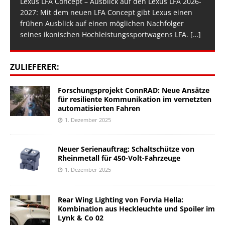
Lexus LFA Concept – Ausblick auf den Lexus LFA 2026-
2027: Mit dem neuen LFA Concept gibt Lexus einen
frühen Ausblick auf einen möglichen Nachfolger
seines ikonischen Hochleistungssportwagens LFA.
[…]
ZULIEFERER:
Forschungsprojekt ConnRAD: Neue Ansätze
für resiliente Kommunikation im vernetzten
automatisierten Fahren
1. Dezember 2025
Neuer Serienauftrag: Schaltschütze von
Rheinmetall für 450-Volt-Fahrzeuge
1. Dezember 2025
Rear Wing Lighting von Forvia Hella:
Kombination aus Heckleuchte und Spoiler im
Lynk & Co 02