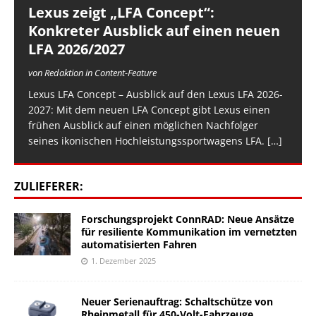
Lexus zeigt „LFA Concept“:
Konkreter Ausblick auf einen neuen
LFA 2026/2027
von Redaktion in Content-Feature
Lexus LFA Concept – Ausblick auf den Lexus LFA 2026-
2027: Mit dem neuen LFA Concept gibt Lexus einen
frühen Ausblick auf einen möglichen Nachfolger
seines ikonischen Hochleistungssportwagens LFA.
[…]
ZULIEFERER:
Forschungsprojekt ConnRAD: Neue Ansätze
für resiliente Kommunikation im vernetzten
automatisierten Fahren
1. Dezember 2025
Neuer Serienauftrag: Schaltschütze von
Rheinmetall für 450-Volt-Fahrzeuge