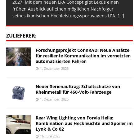
2027: Mit dem neuen LFA Concept gibt Lexus einen
frühen Ausblick auf einen möglichen Nachfolger
seines ikonischen Hochleistungssportwagens LFA.
[…]
ZULIEFERER:
Forschungsprojekt ConnRAD: Neue Ansätze
für resiliente Kommunikation im vernetzten
automatisierten Fahren
1. Dezember 2025
Neuer Serienauftrag: Schaltschütze von
Rheinmetall für 450-Volt-Fahrzeuge
1. Dezember 2025
Rear Wing Lighting von Forvia Hella:
Kombination aus Heckleuchte und Spoiler im
Lynk & Co 02
16. Juni 2025