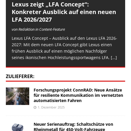
Lexus zeigt „LFA Concept“:
Konkreter Ausblick auf einen neuen
LFA 2026/2027
von Redaktion in Content-Feature
Lexus LFA Concept – Ausblick auf den Lexus LFA 2026-
2027: Mit dem neuen LFA Concept gibt Lexus einen
frühen Ausblick auf einen möglichen Nachfolger
seines ikonischen Hochleistungssportwagens LFA.
[…]
ZULIEFERER:
Forschungsprojekt ConnRAD: Neue Ansätze
für resiliente Kommunikation im vernetzten
automatisierten Fahren
1. Dezember 2025
Neuer Serienauftrag: Schaltschütze von
Rheinmetall für 450-Volt-Fahrzeuge