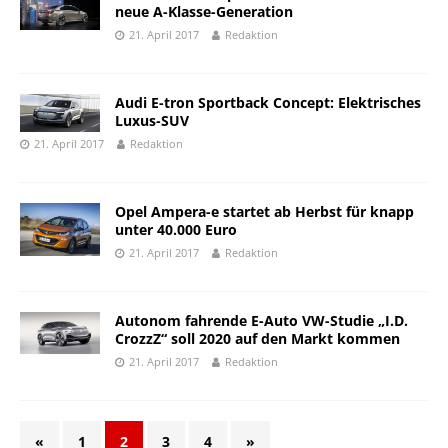
neue A-Klasse-Generation
21. April 2017
Redaktion
Audi E-tron Sportback Concept: Elektrisches
Luxus-SUV
21. April 2017
Redaktion
Opel Ampera-e startet ab Herbst für knapp
unter 40.000 Euro
21. April 2017
Redaktion
Autonom fahrende E-Auto VW-Studie „I.D.
CrozzZ“ soll 2020 auf den Markt kommen
21. April 2017
Redaktion
«
1
2
3
4
»