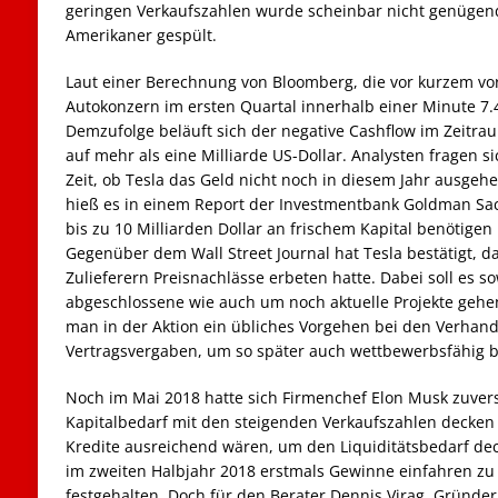
geringen Verkaufszahlen wurde scheinbar nicht genügend
Amerikaner gespült.
Laut einer Berechnung von Bloomberg, die vor kurzem vor
Autokonzern im ersten Quartal innerhalb einer Minute 7.
Demzufolge beläuft sich der negative Cashflow im Zeitra
auf mehr als eine Milliarde US-Dollar. Analysten fragen 
Zeit, ob Tesla das Geld nicht noch in diesem Jahr ausgeh
hieß es in einem Report der Investmentbank Goldman Sac
bis zu 10 Milliarden Dollar an frischem Kapital benötigen
Gegenüber dem Wall Street Journal hat Tesla bestätigt, d
Zulieferern Preisnachlässe erbeten hatte. Dabei soll es s
abgeschlossene wie auch um noch aktuelle Projekte gehen
man in der Aktion ein übliches Vorgehen bei den Verhan
Vertragsvergaben, um so später auch wettbewerbsfähig b
Noch im Mai 2018 hatte sich Firmenchef Elon Musk zuvers
Kapitalbedarf mit den steigenden Verkaufszahlen decken
Kredite ausreichend wären, um den Liquiditätsbedarf de
im zweiten Halbjahr 2018 erstmals Gewinne einfahren z
festgehalten. Doch für den Berater Dennis Virag, Gründe