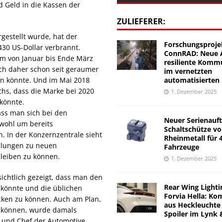
 Geld in die Kassen der
ZULIEFERER:
gestellt wurde, hat der
Forschungsproje
430 US-Dollar verbrannt.
ConnRAD: Neue A
um von Januar bis Ende März
resiliente Komm
sich daher schon seit geraumer
im vernetzten
automatisierten
en könnte. Und im Mai 2018
hs, dass die Marke bei 2020
1. Dezember 2025
 könnte.
ass man sich bei den
Neuer Serienauft
owohl um bereits
Schaltschütze v
. In der Konzernzentrale sieht
Rheinmetall für 
dlungen zu neuen
Fahrzeuge
leiben zu können.
1. Dezember 2025
ichtlich gezeigt, dass man den
Rear Wing Lighti
 könnte und die üblichen
Forvia Hella: Ko
cken zu können. Auch am Plan,
aus Heckleuchte
u können, wurde damals
Spoiler im Lynk 
r und Chef der Automotive