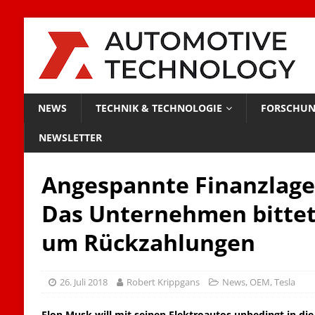
NEWS
TECHNIK & TECHNOLOGIE
FORSCHUN
NEWSLETTER
Angespannte Finanzlage 
Das Unternehmen bittet 
um Rückzahlungen
26. Juli 2018
Robert Krippgans
News
,
OEM
,
Tesla
Elon Musk will mit seinen Elektroautos unbedingt in di