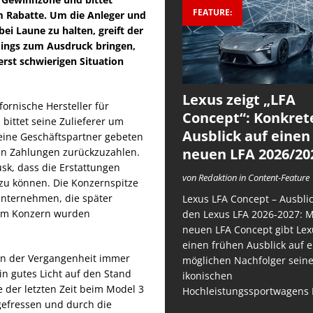
FEATURE:
 Rabatte. Um die Anleger und
ei Laune zu halten, greift der
dings zum Ausdruck bringen,
rst schwierigen Situation
Lexus zeigt „LFA
fornische Hersteller für
Concept“: Konkret
 bittet seine Zulieferer um
Ausblick auf einen
ine Geschäftspartner gebeten
neuen LFA 2026/20
eten Zahlungen zurückzuzahlen.
k, dass die Erstattungen
von Redaktion in Content-Feature
zu können. Die Konzernspitze
-Unternehmen, die später
Lexus LFA Concept – Ausblic
dem Konzern wurden
den Lexus LFA 2026-2027: 
neuen LFA Concept gibt Lex
einen frühen Ausblick auf 
in der Vergangenheit immer
möglichen Nachfolger sein
in gutes Licht auf den Stand
ikonischen
 der letzten Zeit beim Model 3
Hochleistungssportwagens 
gefressen und durch die