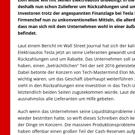
deshalb nun schon Zulieferer um Rückzahlungen und um
Investoren trotz der angespannten Finanzlage bei Tesla b
Firmenchef nun zu unkonventionellen Mitteln, die aller
dass man sich mit dem Unternehmen wohl in einer äuße
befindet.
Laut einem Bericht im Wall Street Journal hat sich der kali
Elektroautos Tesla jetzt an seine Lieferanten gewandt und
Rückzahlungen und um Rabatte. Das Unternehmen soll se
haben, einen „beträchtlichen“ Teil der seit 2016 geleist
Dabei betonte der Konzern von Tech-Mastermind Elon Mus
wichtig wären, um das Geschäft überhaupt weiterführen 
sieht in den Rückzahlungen eine Investition in das Tech
letztendlich beiden Seiten zugutekommen würde. Laut 
ausnahmslos alle Lieferanten um Hilfe gebeten.
Auch wenn das Unternehmen seine Liquiditätsprobleme 
wieder bestritten hatte, so wirft dieses Schreiben doch ke
der Dinge im Konzern. Die massiven Produktionsprobleme
haben offenbar einen großen Teil der Cash-Reserven auf