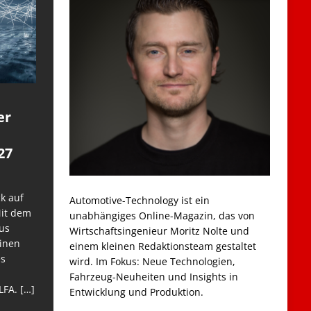
er
27
k auf
Automotive-Technology ist ein
Mit dem
unabhängiges Online-Magazin, das von
us
Wirtschaftsingenieur Moritz Nolte und
einen
einem kleinen Redaktionsteam gestaltet
es
wird. Im Fokus: Neue Technologien,
Fahrzeug-Neuheiten und Insights in
LFA.
[…]
Entwicklung und Produktion.