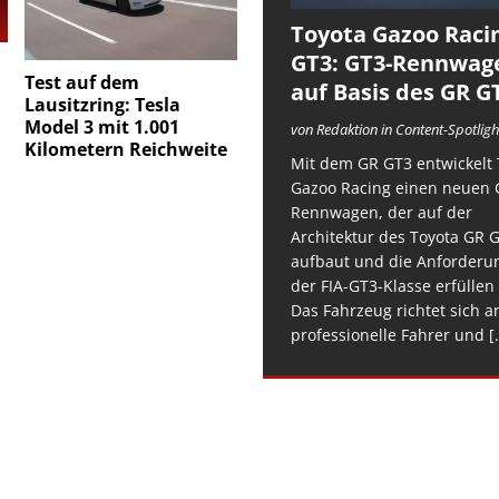
Toyota Gazoo Raci
GT3: GT3-Rennwag
Test auf dem
auf Basis des GR G
Lausitzring: Tesla
Model 3 mit 1.001
von Redaktion in Content-Spotligh
Kilometern Reichweite
Mit dem GR GT3 entwickelt 
Gazoo Racing einen neuen 
Rennwagen, der auf der
Architektur des Toyota GR 
aufbaut und die Anforderu
der FIA-GT3-Klasse erfüllen 
Das Fahrzeug richtet sich a
professionelle Fahrer und
[.