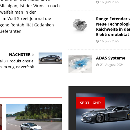
16. Juni 2025
 Michigan, ist der Wunsch nach
weifelt man in der
im Wall Street Journal die
Range Extender 
Neue Technologi
eigene Rentabilität Gedanken
Reichweite in de
Lieferanten.
Elektromobilität
16. Juni 2025
NÄCHSTER
ADAS Systeme
l 3: Produktionsziel
21. August 2024
h im August verfehlt
SPOTLIGHT: