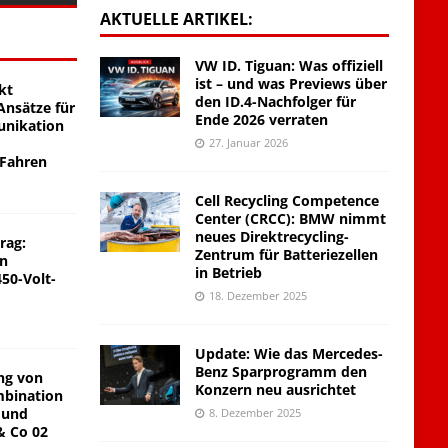
AKTUELLE ARTIKEL:
VW ID. Tiguan: Was offiziell
ist – und was Previews über
kt
den ID.4-Nachfolger für
nsätze für
Ende 2026 verraten
unikation
27. Januar 2026
 Fahren
Cell Recycling Competence
Center (CRCC): BMW nimmt
neues Direktrecycling-
rag:
Zentrum für Batteriezellen
on
in Betrieb
450-Volt-
18. Dezember 2025
Update: Wie das Mercedes-
Benz Sparprogramm den
ng von
Konzern neu ausrichtet
mbination
 und
8. Dezember 2025
& Co 02