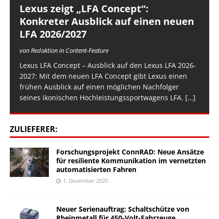
Lexus zeigt „LFA Concept“:
Konkreter Ausblick auf einen neuen
LFA 2026/2027
von Redaktion in Content-Feature
Lexus LFA Concept – Ausblick auf den Lexus LFA 2026-
2027: Mit dem neuen LFA Concept gibt Lexus einen
frühen Ausblick auf einen möglichen Nachfolger
seines ikonischen Hochleistungssportwagens LFA.
[…]
ZULIEFERER:
Forschungsprojekt ConnRAD: Neue Ansätze
für resiliente Kommunikation im vernetzten
automatisierten Fahren
1. Dezember 2025
Neuer Serienauftrag: Schaltschütze von
Rheinmetall für 450-Volt-Fahrzeuge