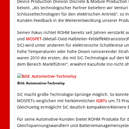
Device Production Division Discrete & Module Productio
betont. „Als technologischer Partner beliefern wir Venturi
Schlüsseltechnologien für den elektrischen Antrieb“, so I
Kunden-Feedback in die Weiterentwicklung unserer Produ
Seinen Fokus richtet ROHM bereits seit Jahren verstärkt a
und
MOSFET
-(
Metall-Oxid-Halbleiter-Feldeffekttransistor
)
SiC) wird unter anderem für elektronische Schaltkreise u
hohe Temperaturen oder hohe Dosen ionisierender Strah
waren 2010 die ersten, die mit SiC-Technologie auf den M
dem Bereich Marktführer“, erwähnt Kazuhide Ino nicht oh
Bild: Automotive-Technoloy
SiC macht große Technologie-Sprünge möglich. So konnte d
MOSFETs verglichen mit herkömmlichen
IGBTs
um 73 Proz
Gleichzeitig ermöglicht SiC deutlich kompaktere/kleinere
Für seine Automotive-Kunden bietet ROHM Produkte für d
Gleichspannungswandlern und Batteriemanagemensystem