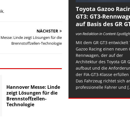
Toyota Gazoo Raci
ik.
GT3: GT3-Rennwag
auf Basis des GR G
NÄCHSTER
von Redaktion in Content-Spotligh
Messe: Linde zeigt Lösungen für die
Mit dem GR GT3 entwickelt 
Brennstoffzellen-Technologie
Gazoo Racing einen neuen 
Rennwagen, der auf der
Architektur des Toyota GR 
aufbaut und die Anforderu
der FIA-GT3-Klasse erfüllen 
Das Fahrzeug richtet sich a
Hannover Messe: Linde
professionelle Fahrer und
[.
zeigt Lösungen für die
Brennstoffzellen-
Technologie