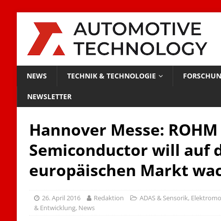
NEWS
TECHNIK & TECHNOLOGIE
FORSCHUN
NEWSLETTER
Hannover Messe: ROHM
Semiconductor will auf
europäischen Markt wa
26. April 2016
Redaktion
ADAS & Sensorik
,
Elektromob
& Entwicklung
,
News