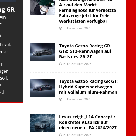
Air auf den Markt:
ng GR
Ferndiagnose für vernetzte
Fahrzeuge jetzt für freie
en
Werkstätten verfügbar
T
5. Dezember 2025
t
Toyota
Toyota Gazoo Racing GR
GT3: GT3-Rennwagen auf
GT3-
Basis des GR GT
5. Dezember 2025
GT
ngen
soll.
Toyota Gazoo Racing GR GT:
n
Hybrid-Supersportwagen
..]
mit Vollaluminium-Rahmen
5. Dezember 2025
Lexus zeigt „LFA Concept“:
Konkreter Ausblick auf
einen neuen LFA 2026/2027
5. Dezember 2025