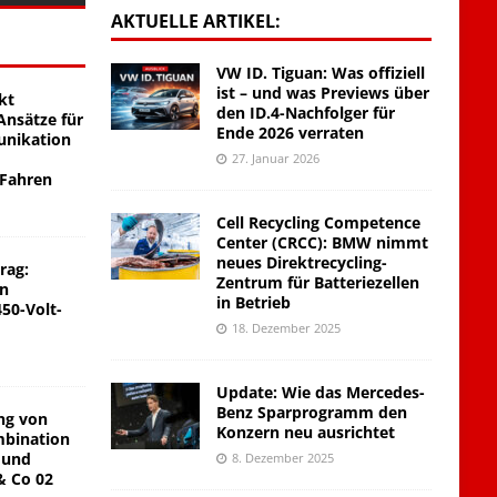
AKTUELLE ARTIKEL:
VW ID. Tiguan: Was offiziell
ist – und was Previews über
kt
den ID.4-Nachfolger für
nsätze für
Ende 2026 verraten
unikation
27. Januar 2026
 Fahren
Cell Recycling Competence
Center (CRCC): BMW nimmt
neues Direktrecycling-
rag:
Zentrum für Batteriezellen
on
in Betrieb
450-Volt-
18. Dezember 2025
Update: Wie das Mercedes-
Benz Sparprogramm den
ng von
Konzern neu ausrichtet
mbination
 und
8. Dezember 2025
& Co 02