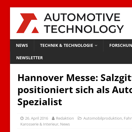
NEWS
TECHNIK & TECHNOLOGIE
FORSCHUN
NEWSLETTER
Hannover Messe: Salzgit
positioniert sich als Au
Spezialist
26. April 2016
Redaktion
Automobilproduktion
,
Fahr
Karosserie & Interieur
,
News