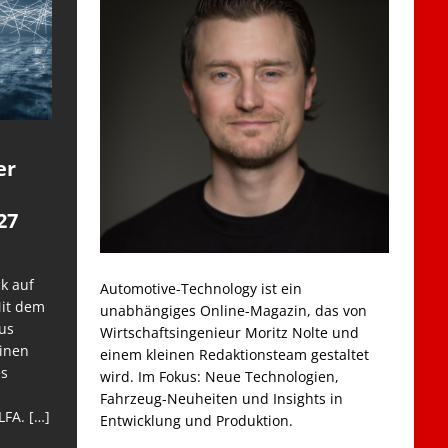
er
27
k auf
Automotive-Technology ist ein
Mit dem
unabhängiges Online-Magazin, das von
us
Wirtschaftsingenieur Moritz Nolte und
einen
einem kleinen Redaktionsteam gestaltet
es
wird. Im Fokus: Neue Technologien,
Fahrzeug-Neuheiten und Insights in
LFA.
[…]
Entwicklung und Produktion.