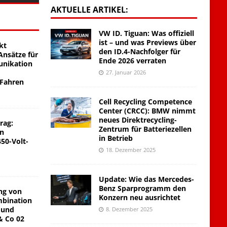
AKTUELLE ARTIKEL:
VW ID. Tiguan: Was offiziell
ist – und was Previews über
kt
den ID.4-Nachfolger für
nsätze für
Ende 2026 verraten
unikation
27. Januar 2026
 Fahren
Cell Recycling Competence
Center (CRCC): BMW nimmt
neues Direktrecycling-
rag:
Zentrum für Batteriezellen
on
in Betrieb
450-Volt-
18. Dezember 2025
Update: Wie das Mercedes-
Benz Sparprogramm den
ng von
Konzern neu ausrichtet
mbination
 und
8. Dezember 2025
& Co 02