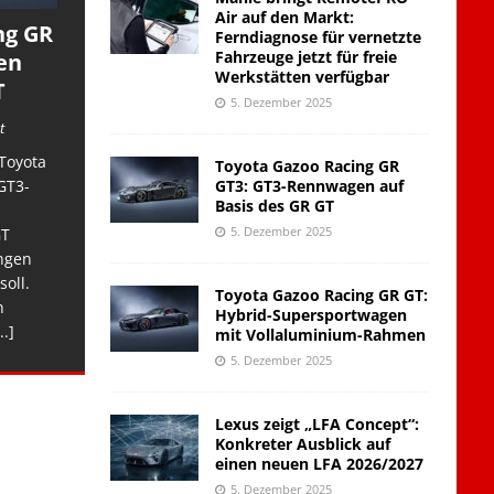
Air auf den Markt:
ng GR
Ferndiagnose für vernetzte
Fahrzeuge jetzt für freie
en
Werkstätten verfügbar
T
5. Dezember 2025
t
Toyota
Toyota Gazoo Racing GR
GT3: GT3-Rennwagen auf
GT3-
Basis des GR GT
5. Dezember 2025
GT
ngen
soll.
Toyota Gazoo Racing GR GT:
n
Hybrid-Supersportwagen
..]
mit Vollaluminium-Rahmen
5. Dezember 2025
Lexus zeigt „LFA Concept“:
Konkreter Ausblick auf
einen neuen LFA 2026/2027
5. Dezember 2025