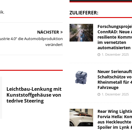
ik.
ZULIEFERER:
Forschungsproje
ConnRAD: Neue A
NÄCHSTER
resiliente Komm
ustrie 4.0“ die Automobilproduktion
im vernetzten
verändert
automatisierten
1. Dezember 2025
Neuer Serienauft
Schaltschütze v
Rheinmetall für 
Fahrzeuge
Leichtbau-Lenkung mit
Kunststoffgehäuse von
1. Dezember 2025
tedrive Steering
Rear Wing Lighti
Forvia Hella: Ko
aus Heckleuchte
Spoiler im Lynk 