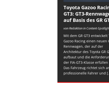
Toyota Gazoo Raci
GT3: GT3-Rennwag
auf Basis des GR G
von Redaktion in Content-Spotligh
Mit dem GR GT3 entwickelt 
Gazoo Racing einen neuen 
Rennwagen, der auf der
Architektur des Toyota GR 
aufbaut und die Anforderu
der FIA-GT3-Klasse erfüllen 
Das Fahrzeug richtet sich a
professionelle Fahrer und
[.