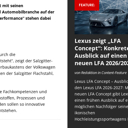
FEATURE:
t mit seinen
d Automobilbranche auf der
erformance“ stehen dabei
Lexus zeigt „LFA
Concept“: Konkret
Ausblick auf einen
durch die
ht“, zeigt der Salzgitter-
neuen LFA 2026/20
rbaukastens der Volkswagen
von Redaktion in Content-Feature
n der Salzgitter Flachstahl,
Lexus LFA Concept – Ausblic
den Lexus LFA 2026-2027: 
 die Fachkompetenzen und
neuen LFA Concept gibt Lex
kstoffen, Prozessen und
einen frühen Ausblick auf 
en sollen so innovative
möglichen Nachfolger sein
ntstehen.
ikonischen
Hochleistungssportwagens 