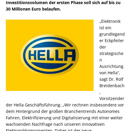
Investitionsvolumen der ersten Phase soll sich auf bis zu
30 Millionen Euro belaufen.
„Elektronik
ist ein
grundlegend
er Eckpfeiler
der
strategische
n
Ausrichtung
von Hella“,
sagt Dr. Rolf
Breidenbach
,
Vorsitzender
der Hella Geschäftsführung. „Wir rechnen insbesondere vor
dem Hintergrund der großen Branchentrends Autonomes
Fahren, Elektrifizierung und Digitalisierung mit einer weiter
wachsenden Nachfrage nach unseren innovativen
Elektronikkomponenten. Daher ist der neue