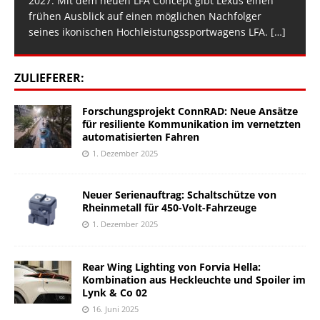
2027: Mit dem neuen LFA Concept gibt Lexus einen
frühen Ausblick auf einen möglichen Nachfolger
seines ikonischen Hochleistungssportwagens LFA.
[…]
ZULIEFERER:
Forschungsprojekt ConnRAD: Neue Ansätze
für resiliente Kommunikation im vernetzten
automatisierten Fahren
1. Dezember 2025
Neuer Serienauftrag: Schaltschütze von
Rheinmetall für 450-Volt-Fahrzeuge
1. Dezember 2025
Rear Wing Lighting von Forvia Hella:
Kombination aus Heckleuchte und Spoiler im
Lynk & Co 02
16. Juni 2025