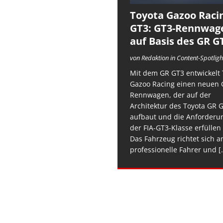
Toyota Gazoo Raci
GT3: GT3-Rennwag
auf Basis des GR G
von Redaktion in Content-Spotligh
Mit dem GR GT3 entwickelt 
Gazoo Racing einen neuen 
Rennwagen, der auf der
Architektur des Toyota GR 
aufbaut und die Anforderu
der FIA-GT3-Klasse erfüllen 
Das Fahrzeug richtet sich a
professionelle Fahrer und
[.