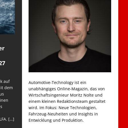
er
27
k auf
Automotive-Technology ist ein
Mit dem
unabhängiges Online-Magazin, das von
us
Wirtschaftsingenieur Moritz Nolte und
einen
einem kleinen Redaktionsteam gestaltet
es
wird. Im Fokus: Neue Technologien,
Fahrzeug-Neuheiten und Insights in
LFA.
[…]
Entwicklung und Produktion.