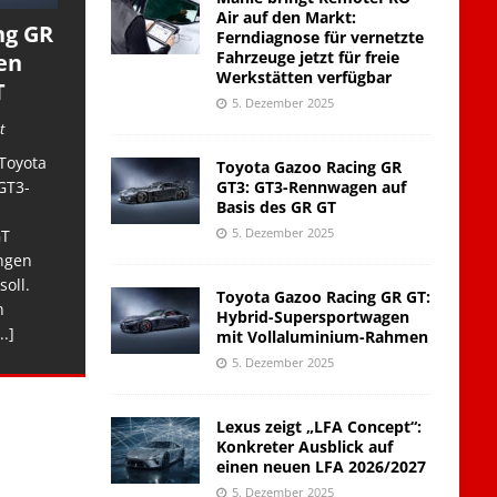
Air auf den Markt:
ng GR
Ferndiagnose für vernetzte
Fahrzeuge jetzt für freie
en
Werkstätten verfügbar
T
5. Dezember 2025
t
Toyota
Toyota Gazoo Racing GR
GT3: GT3-Rennwagen auf
GT3-
Basis des GR GT
5. Dezember 2025
GT
ngen
soll.
Toyota Gazoo Racing GR GT:
n
Hybrid-Supersportwagen
..]
mit Vollaluminium-Rahmen
5. Dezember 2025
Lexus zeigt „LFA Concept“:
Konkreter Ausblick auf
einen neuen LFA 2026/2027
5. Dezember 2025