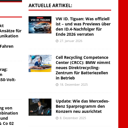
AKTUELLE ARTIKEL:
VW ID. Tiguan: Was offiziell
ist – und was Previews über
kt
den ID.4-Nachfolger für
nsätze für
Ende 2026 verraten
unikation
27. Januar 2026
 Fahren
Cell Recycling Competence
Center (CRCC): BMW nimmt
neues Direktrecycling-
rag:
Zentrum für Batteriezellen
on
in Betrieb
450-Volt-
18. Dezember 2025
Update: Wie das Mercedes-
Benz Sparprogramm den
ng von
Konzern neu ausrichtet
mbination
 und
8. Dezember 2025
& Co 02