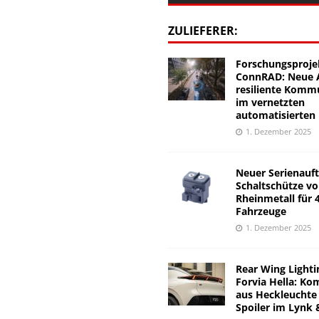
ZULIEFERER:
Forschungsproje
ConnRAD: Neue A
resiliente Komm
im vernetzten
automatisierten
1. Dezember 2025
Neuer Serienauft
Schaltschütze v
Rheinmetall für 
Fahrzeuge
1. Dezember 2025
Rear Wing Lighti
Forvia Hella: Ko
aus Heckleuchte
Spoiler im Lynk 