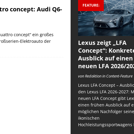
FEATURE:
tro concept: Audi Q6-
quattro concept“ ein großes
roßserien-Elektroauto der
Lexus zeigt „LFA
Concept“: Konkret
Ausblick auf einen
neuen LFA 2026/20
von Redaktion in Content-Feature
Lexus LFA Concept – Ausblic
den Lexus LFA 2026-2027: 
neuen LFA Concept gibt Lex
einen frühen Ausblick auf 
möglichen Nachfolger sein
ikonischen
Hochleistungssportwagens 