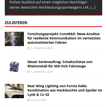
frühen Ausblick auf einen möglichen Nachfolger
seines ikonischen Hochleistungssportwagens LFA.
[…]
ZULIEFERER:
Forschungsprojekt ConnRAD: Neue Ansätze
für resiliente Kommunikation im vernetzten
automatisierten Fahren
1. Dezember 2025
Neuer Serienauftrag: Schaltschütze von
Rheinmetall für 450-Volt-Fahrzeuge
1. Dezember 2025
Rear Wing Lighting von Forvia Hella:
Kombination aus Heckleuchte und Spoiler im
Lynk & Co 02
16. Juni 2025