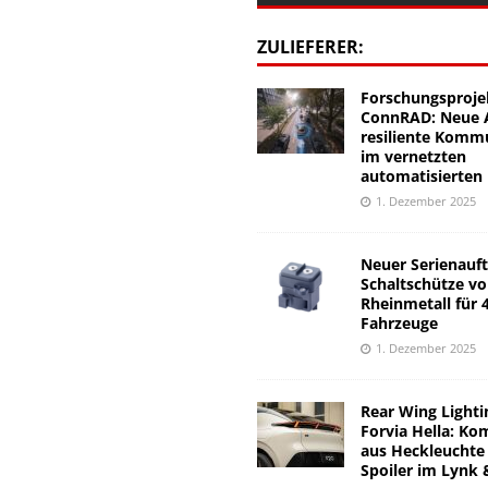
ZULIEFERER:
Forschungsproje
ConnRAD: Neue A
resiliente Komm
im vernetzten
automatisierten
1. Dezember 2025
Neuer Serienauft
Schaltschütze v
Rheinmetall für 
Fahrzeuge
1. Dezember 2025
Rear Wing Lighti
Forvia Hella: Ko
aus Heckleuchte
Spoiler im Lynk 