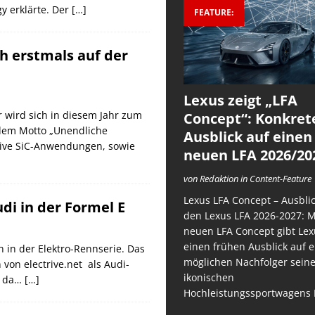
 erklärte. Der
[…]
FEATURE:
h erstmals auf der
Lexus zeigt „LFA
 wird sich in diesem Jahr zum
Concept“: Konkret
 dem Motto „Unendliche
Ausblick auf einen
tive SiC-Anwendungen, sowie
neuen LFA 2026/20
von Redaktion in Content-Feature
Lexus LFA Concept – Ausblic
i in der Formel E
den Lexus LFA 2026-2027: 
neuen LFA Concept gibt Lex
einen frühen Ausblick auf 
n in der Elektro-Rennserie. Das
möglichen Nachfolger sein
von electrive.net als Audi-
ikonischen
r da…
[…]
Hochleistungssportwagens 