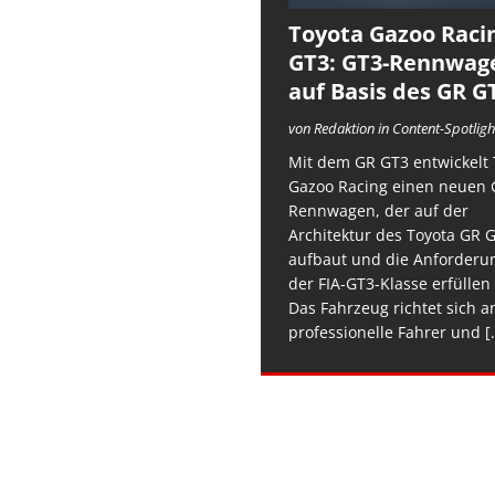
Toyota Gazoo Raci
GT3: GT3-Rennwag
auf Basis des GR G
von Redaktion in Content-Spotligh
Mit dem GR GT3 entwickelt 
Gazoo Racing einen neuen 
Rennwagen, der auf der
Architektur des Toyota GR 
aufbaut und die Anforderu
der FIA-GT3-Klasse erfüllen 
Das Fahrzeug richtet sich a
professionelle Fahrer und
[.