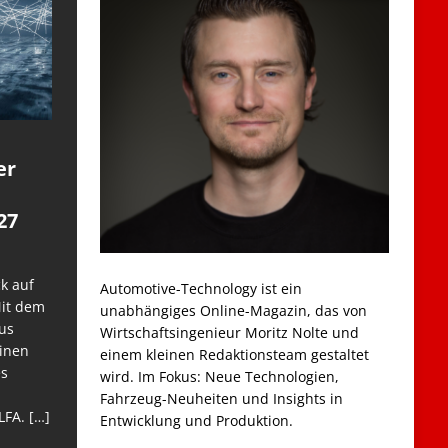
er
27
k auf
Automotive-Technology ist ein
Mit dem
unabhängiges Online-Magazin, das von
us
Wirtschaftsingenieur Moritz Nolte und
einen
einem kleinen Redaktionsteam gestaltet
es
wird. Im Fokus: Neue Technologien,
Fahrzeug-Neuheiten und Insights in
LFA.
[…]
Entwicklung und Produktion.