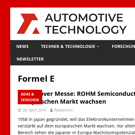
NEWS
TECHNIK & TECHNOLOGIE
FORSCHUN
NEWSLETTER
Formel E
Hannover Messe: ROHM Semiconducto
ADAS &
europäischen Markt wachsen
SENSORIK
26. April 2016
Redaktion
1958 in Japan gegründet, will das Elektronikunternehm
verstärkt auf dem europäischen Markt wachsen. Vor allem
Bereich sehen die Japaner in Europa Wachstumspotenzial