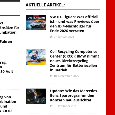
AKTUELLE ARTIKEL:
VW ID. Tiguan: Was offiziell
ist – und was Previews über
kt
den ID.4-Nachfolger für
nsätze für
Ende 2026 verraten
unikation
27. Januar 2026
 Fahren
Cell Recycling Competence
Center (CRCC): BMW nimmt
neues Direktrecycling-
rag:
Zentrum für Batteriezellen
on
in Betrieb
450-Volt-
18. Dezember 2025
Update: Wie das Mercedes-
Benz Sparprogramm den
ng von
Konzern neu ausrichtet
mbination
 und
8. Dezember 2025
& Co 02