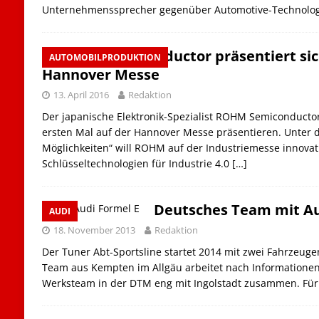
Unternehmenssprecher gegenüber Automotive-Technology
ROHM Semiconductor präsentiert sic
AUTOMOBILPRODUKTION
Hannover Messe
13. April 2016
Redaktion
Der japanische Elektronik-Spezialist ROHM Semiconductor
ersten Mal auf der Hannover Messe präsentieren. Unter
Möglichkeiten“ will ROHM auf der Industriemesse innova
Schlüsseltechnologien für Industrie 4.0
[…]
Deutsches Team mit Aud
AUDI
18. November 2013
Redaktion
Der Tuner Abt-Sportsline startet 2014 mit zwei Fahrzeuge
Team aus Kempten im Allgäu arbeitet nach Informationen 
Werksteam in der DTM eng mit Ingolstadt zusammen. Fü