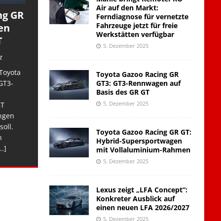
Air auf den Markt:
ng GR
Ferndiagnose für vernetzte
Fahrzeuge jetzt für freie
en
Werkstätten verfügbar
T
5. Dezember 2025
t
Toyota
Toyota Gazoo Racing GR
GT3: GT3-Rennwagen auf
GT3-
Basis des GR GT
5. Dezember 2025
GT
ngen
soll.
Toyota Gazoo Racing GR GT:
n
Hybrid-Supersportwagen
..]
mit Vollaluminium-Rahmen
5. Dezember 2025
Lexus zeigt „LFA Concept“:
Konkreter Ausblick auf
einen neuen LFA 2026/2027
5. Dezember 2025