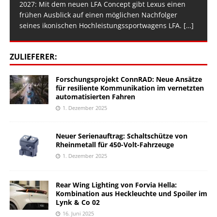
2027: Mit dem neuen LFA Concept gibt Lexus einen
frühen Ausblick auf einen möglichen Nachfolger
seines ikonischen Hochleistungssportwagens LFA.
[…]
ZULIEFERER:
Forschungsprojekt ConnRAD: Neue Ansätze
für resiliente Kommunikation im vernetzten
automatisierten Fahren
1. Dezember 2025
Neuer Serienauftrag: Schaltschütze von
Rheinmetall für 450-Volt-Fahrzeuge
1. Dezember 2025
Rear Wing Lighting von Forvia Hella:
Kombination aus Heckleuchte und Spoiler im
Lynk & Co 02
16. Juni 2025