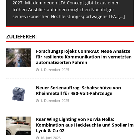
2027: Mit dem neuen LFA Concept gibt Lexus einen
frühen Ausblick auf einen möglichen Nachfolger
seines ikonischen Hochleistungssportwagens LFA.
[…]
ZULIEFERER:
Forschungsprojekt ConnRAD: Neue Ansätze
für resiliente Kommunikation im vernetzten
automatisierten Fahren
1. Dezember 2025
Neuer Serienauftrag: Schaltschütze von
Rheinmetall für 450-Volt-Fahrzeuge
1. Dezember 2025
Rear Wing Lighting von Forvia Hella:
Kombination aus Heckleuchte und Spoiler im
Lynk & Co 02
16. Juni 2025