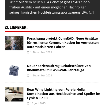
2027: Mit dem neuen LFA Concept gibt Lexus einen
frühen Ausblick auf einen möglichen Nachfolger
seines ikonischen Hochleistungssportwagens LFA.
[…]
ZULIEFERER:
Forschungsprojekt ConnRAD: Neue Ansätze
für resiliente Kommunikation im vernetzten
automatisierten Fahren
1. Dezember 2025
Neuer Serienauftrag: Schaltschütze von
Rheinmetall für 450-Volt-Fahrzeuge
1. Dezember 2025
Rear Wing Lighting von Forvia Hella:
Kombination aus Heckleuchte und Spoiler im
Lynk & Co 02
16. Juni 2025