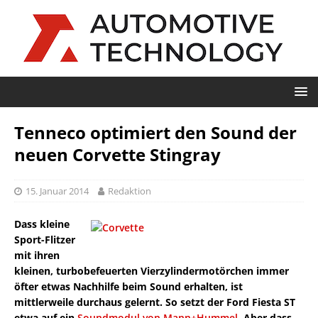
Tenneco optimiert den Sound der
neuen Corvette Stingray
15. Januar 2014
Redaktion
Dass kleine
Sport-Flitzer
mit ihren
kleinen, turbobefeuerten Vierzylindermotörchen immer
öfter etwas Nachhilfe beim Sound erhalten, ist
mittlerweile durchaus gelernt. So setzt der Ford Fiesta ST
etwa auf ein
Soundmodul von Mann+Hummel
. Aber dass