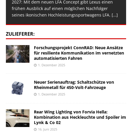
2027: Mit dem neuen LFA Concept gibt Lexus einen
frühen Ausblick auf einen möglichen Nachfolger
seines ikonischen Hochleistungssportwagens LFA.
[…]
ZULIEFERER:
Forschungsprojekt ConnRAD: Neue Ansätze
für resiliente Kommunikation im vernetzten
automatisierten Fahren
1. Dezember 2025
Neuer Serienauftrag: Schaltschütze von
Rheinmetall für 450-Volt-Fahrzeuge
1. Dezember 2025
Rear Wing Lighting von Forvia Hella:
Kombination aus Heckleuchte und Spoiler im
Lynk & Co 02
16. Juni 2025