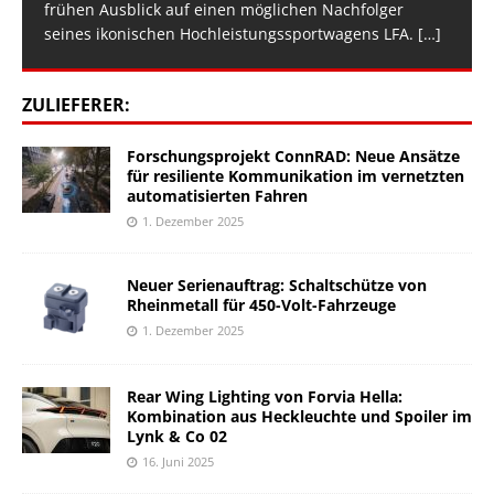
frühen Ausblick auf einen möglichen Nachfolger
seines ikonischen Hochleistungssportwagens LFA.
[…]
ZULIEFERER:
Forschungsprojekt ConnRAD: Neue Ansätze
für resiliente Kommunikation im vernetzten
automatisierten Fahren
1. Dezember 2025
Neuer Serienauftrag: Schaltschütze von
Rheinmetall für 450-Volt-Fahrzeuge
1. Dezember 2025
Rear Wing Lighting von Forvia Hella:
Kombination aus Heckleuchte und Spoiler im
Lynk & Co 02
16. Juni 2025