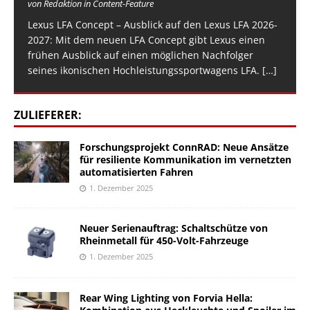
von Redaktion in Content-Feature
Lexus LFA Concept – Ausblick auf den Lexus LFA 2026-
2027: Mit dem neuen LFA Concept gibt Lexus einen
frühen Ausblick auf einen möglichen Nachfolger
seines ikonischen Hochleistungssportwagens LFA.
[…]
ZULIEFERER:
Forschungsprojekt ConnRAD: Neue Ansätze
für resiliente Kommunikation im vernetzten
automatisierten Fahren
1. Dezember 2025
Neuer Serienauftrag: Schaltschütze von
Rheinmetall für 450-Volt-Fahrzeuge
1. Dezember 2025
Rear Wing Lighting von Forvia Hella: