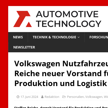
NEWS
TECHNIK & TECHNOLOGIE
FORSCHUN
NEWSLETTER
Volkswagen Nutzfahrzeu
Reiche neuer Vorstand f
Produktion und Logistik
17. Juni 2024
Redaktion
Personalien
,
Volkswagen
,
Wi
Steffen Reiche, derzeit Vorstand für Produktion und 