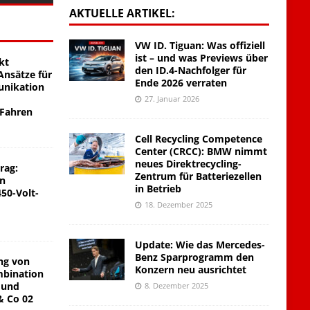
AKTUELLE ARTIKEL:
VW ID. Tiguan: Was offiziell
ist – und was Previews über
kt
den ID.4-Nachfolger für
nsätze für
Ende 2026 verraten
unikation
27. Januar 2026
 Fahren
Cell Recycling Competence
Center (CRCC): BMW nimmt
neues Direktrecycling-
rag:
Zentrum für Batteriezellen
on
in Betrieb
450-Volt-
18. Dezember 2025
Update: Wie das Mercedes-
Benz Sparprogramm den
ng von
Konzern neu ausrichtet
mbination
 und
8. Dezember 2025
& Co 02