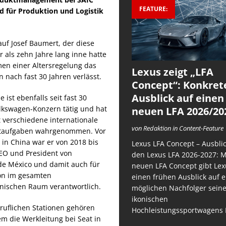
FEATURE:
 für Produktion und Logistik
auf Josef Baumert, der diese
r als zehn Jahre lang inne hatte
en einer Altersregelung das
Lexus zeigt „LFA
nach fast 30 Jahren verlässt.
Concept“: Konkret
Ausblick auf einen
e ist ebenfalls seit fast 30
lkswagen-Konzern tätig und hat
neuen LFA 2026/20
t verschiedene internationale
von Redaktion in Content-Feature
aufgaben wahrgenommen. Vor
 in China war er von 2018 bis
Lexus LFA Concept – Ausblic
EO und President von
den Lexus LFA 2026-2027: 
de México und damit auch für
neuen LFA Concept gibt Lex
on im gesamten
einen frühen Ausblick auf 
nischen Raum verantwortlich.
möglichen Nachfolger sein
ikonischen
ruflichen Stationen gehören
Hochleistungssportwagens 
m die Werkleitung bei Seat in