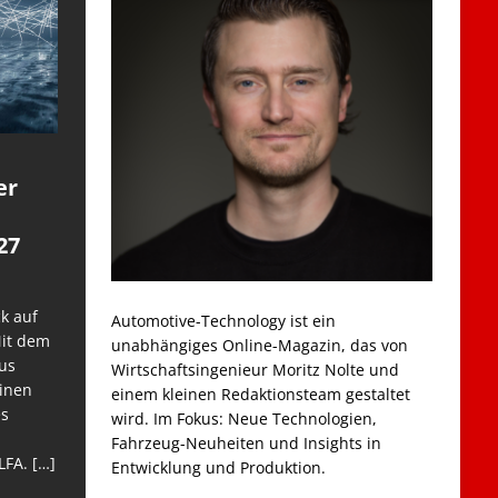
er
27
k auf
Automotive-Technology ist ein
Mit dem
unabhängiges Online-Magazin, das von
us
Wirtschaftsingenieur Moritz Nolte und
einen
einem kleinen Redaktionsteam gestaltet
es
wird. Im Fokus: Neue Technologien,
Fahrzeug-Neuheiten und Insights in
LFA.
[…]
Entwicklung und Produktion.