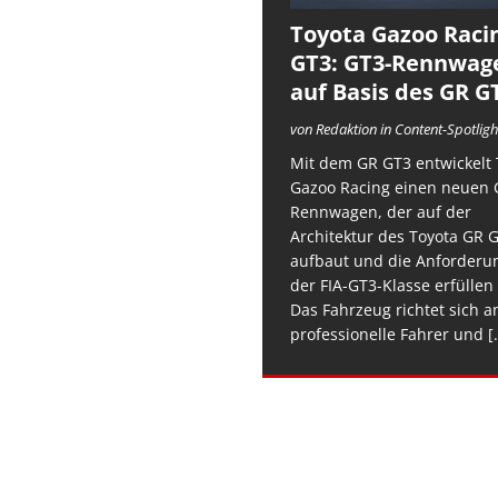
Toyota Gazoo Raci
GT3: GT3-Rennwag
auf Basis des GR G
von Redaktion in Content-Spotligh
Mit dem GR GT3 entwickelt 
Gazoo Racing einen neuen 
Rennwagen, der auf der
Architektur des Toyota GR 
aufbaut und die Anforderu
der FIA-GT3-Klasse erfüllen 
Das Fahrzeug richtet sich a
professionelle Fahrer und
[.