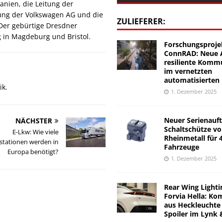
anien, die Leitung der
ng der Volkswagen AG und die
ZULIEFERER:
 Der gebürtige Dresdner
 in Magdeburg und Bristol.
Forschungsproje
ConnRAD: Neue A
resiliente Komm
im vernetzten
automatisierten
ik.
1. Dezember 2025
Neuer Serienauft
NÄCHSTER
Schaltschütze v
E-Lkw: Wie viele
Rheinmetall für 
estationen werden in
Fahrzeuge
Europa benötigt?
1. Dezember 2025
Rear Wing Lighti
Forvia Hella: Ko
aus Heckleuchte
Spoiler im Lynk 