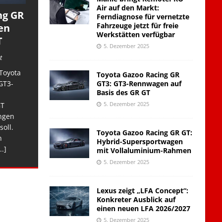
Air auf den Markt:
ng GR
Ferndiagnose für vernetzte
Fahrzeuge jetzt für freie
en
Werkstätten verfügbar
T
5. Dezember 2025
t
Toyota
Toyota Gazoo Racing GR
GT3: GT3-Rennwagen auf
GT3-
Basis des GR GT
5. Dezember 2025
GT
ngen
soll.
Toyota Gazoo Racing GR GT:
n
Hybrid-Supersportwagen
..]
mit Vollaluminium-Rahmen
5. Dezember 2025
Lexus zeigt „LFA Concept“:
Konkreter Ausblick auf
einen neuen LFA 2026/2027
5. Dezember 2025