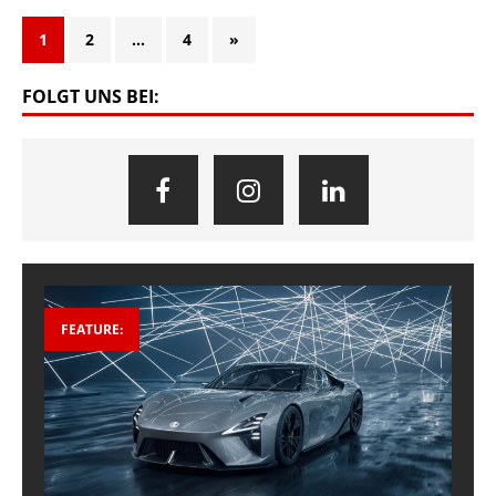
1
2
…
4
»
FOLGT UNS BEI:
FEATURE: