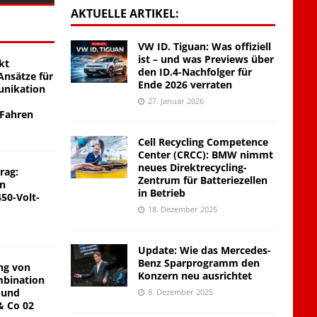
AKTUELLE ARTIKEL:
VW ID. Tiguan: Was offiziell
ist – und was Previews über
kt
den ID.4-Nachfolger für
nsätze für
Ende 2026 verraten
unikation
27. Januar 2026
 Fahren
Cell Recycling Competence
Center (CRCC): BMW nimmt
neues Direktrecycling-
rag:
Zentrum für Batteriezellen
on
in Betrieb
450-Volt-
18. Dezember 2025
Update: Wie das Mercedes-
Benz Sparprogramm den
ng von
Konzern neu ausrichtet
mbination
 und
8. Dezember 2025
& Co 02