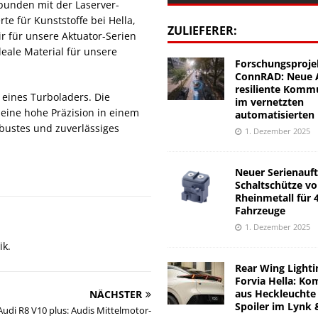
unden mit der Laserver-
e für Kunststoffe bei Hella,
ZULIEFERER:
ir für unsere Aktuator-Serien
deale Material für unsere
Forschungsproje
ConnRAD: Neue A
resiliente Komm
eines Turboladers. Die
im vernetzten
eine hohe Präzision in einem
automatisierten
bustes und zuverlässiges
1. Dezember 2025
Neuer Serienauft
Schaltschütze v
Rheinmetall für 
Fahrzeuge
1. Dezember 2025
ik.
Rear Wing Lighti
Forvia Hella: Ko
aus Heckleuchte
NÄCHSTER
Spoiler im Lynk 
udi R8 V10 plus: Audis Mittelmotor-