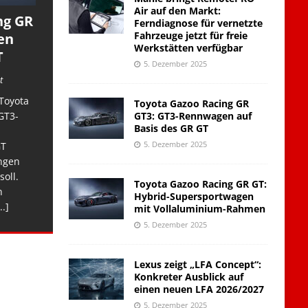
Air auf den Markt:
ng GR
Ferndiagnose für vernetzte
Fahrzeuge jetzt für freie
en
Werkstätten verfügbar
T
5. Dezember 2025
t
Toyota
Toyota Gazoo Racing GR
GT3: GT3-Rennwagen auf
GT3-
Basis des GR GT
5. Dezember 2025
GT
ngen
soll.
Toyota Gazoo Racing GR GT:
n
Hybrid-Supersportwagen
..]
mit Vollaluminium-Rahmen
5. Dezember 2025
Lexus zeigt „LFA Concept“:
Konkreter Ausblick auf
einen neuen LFA 2026/2027
5. Dezember 2025