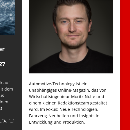
er
27
k auf
Automotive-Technology ist ein
Mit dem
unabhängiges Online-Magazin, das von
us
Wirtschaftsingenieur Moritz Nolte und
einen
einem kleinen Redaktionsteam gestaltet
es
wird. Im Fokus: Neue Technologien,
Fahrzeug-Neuheiten und Insights in
LFA.
[…]
Entwicklung und Produktion.