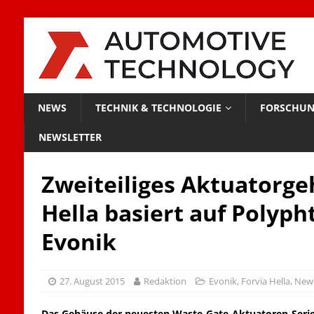
NEWS
TECHNIK & TECHNOLOGIE
FORSCHUN
NEWSLETTER
Zweiteiliges Aktuatorg
Hella basiert auf Polyp
Evonik
27. August 2015
Redaktion
Evonik
,
Forvia Hella
,
New
Das Gehäuse der neuesten Waste-Gate-Aktuatoren-Serie