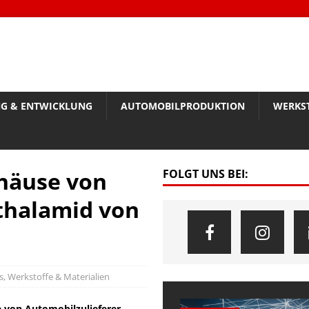
G & ENTWICKLUNG
AUTOMOBILPRODUKTION
WERKS
ehäuse von
FOLGT UNS BEI:
hthalamid von
s
,
Werkstoffe & Materialien
 von Automobilzulieferer