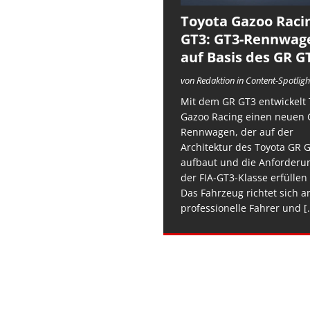
Toyota Gazoo Raci
GT3: GT3-Rennwag
auf Basis des GR G
von Redaktion in Content-Spotligh
Mit dem GR GT3 entwickelt 
Gazoo Racing einen neuen 
Rennwagen, der auf der
Architektur des Toyota GR 
aufbaut und die Anforderu
der FIA-GT3-Klasse erfüllen 
Das Fahrzeug richtet sich a
professionelle Fahrer und
[.